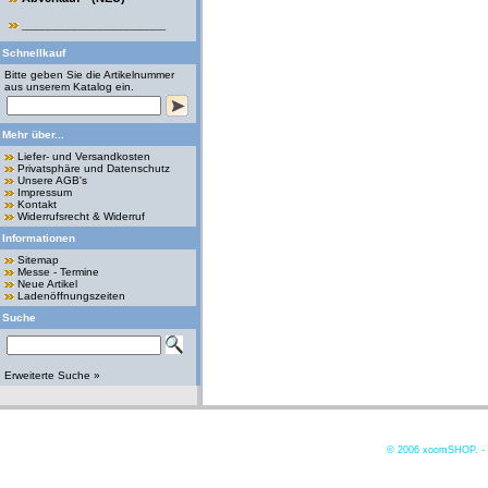
______________________
Schnellkauf
Bitte geben Sie die Artikelnummer
aus unserem Katalog ein.
Mehr über...
Liefer- und Versandkosten
Privatsphäre und Datenschutz
Unsere AGB's
Impressum
Kontakt
Widerrufsrecht & Widerruf
Informationen
Sitemap
Messe - Termine
Neue Artikel
Ladenöffnungszeiten
Suche
Erweiterte Suche »
© 2006
xoomSHOP. -