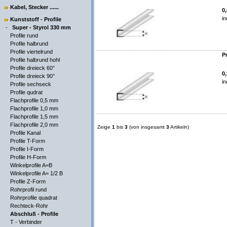
Kabel, Stecker ......
0
in
Kunststoff - Profile
-
Super - Styrol 330 mm
Profile rund
Profile halbrund
Profile viertelrund
P
Profile halbrund hohl
Profile dreieck 60°
0
Profile dreieck 90°
in
Profile sechseck
Profile qudrat
Flachprofile 0,5 mm
Flachprofile 1,0 mm
Flachprofile 1,5 mm
Flachprofile 2,0 mm
Zeige
1
bis
3
(von insgesamt
3
Artikeln)
Profile Kanal
Profile T-Form
Profile I-Form
Profile H-Form
Winkelprofile A=B
Winkelprofile A= 1/2 B
Profile Z-Form
Rohrprofil rund
Rohrprofile quadrat
Rechteck-Rohr
Abschluß - Profile
T - Verbinder