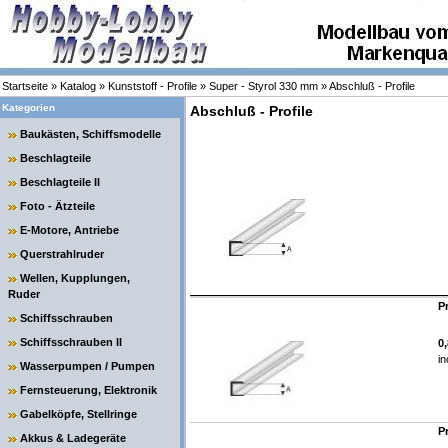
Startseite
»
Katalog
»
Kunststoff - Profile
»
Super - Styrol 330 mm
»
Abschluß - Profile
Kategorien
Abschluß - Profile
Baukästen, Schiffsmodelle
Beschlagteile
Beschlagteile II
Foto - Ätzteile
E-Motore, Antriebe
Querstrahlruder
Wellen, Kupplungen,
Ruder
P
Schiffsschrauben
Schiffsschrauben II
0
in
Wasserpumpen / Pumpen
Fernsteuerung, Elektronik
Gabelköpfe, Stellringe
P
Akkus & Ladegeräte