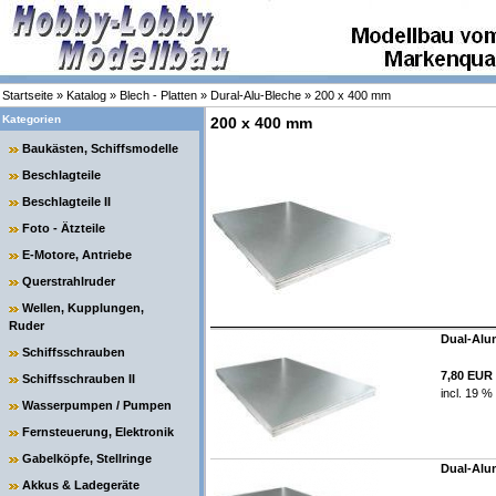
Startseite
»
Katalog
»
Blech - Platten
»
Dural-Alu-Bleche
»
200 x 400 mm
Kategorien
200 x 400 mm
Baukästen, Schiffsmodelle
Beschlagteile
Beschlagteile II
Foto - Ätzteile
E-Motore, Antriebe
Querstrahlruder
Wellen, Kupplungen,
Ruder
Dual-Alum
Schiffsschrauben
7,80 EUR
Schiffsschrauben II
incl. 19 %
Wasserpumpen / Pumpen
Fernsteuerung, Elektronik
Gabelköpfe, Stellringe
Dual-Alum
Akkus & Ladegeräte