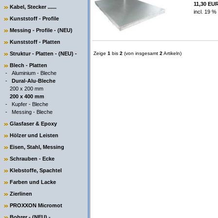
11,30 EU
Kabel, Stecker ......
incl. 19 %
Kunststoff - Profile
Messing - Profile - (NEU)
Kunststoff - Platten
Struktur - Platten - (NEU) -
Zeige
1
bis
2
(von insgesamt
2
Artikeln)
Blech - Platten
-
Aluminium - Bleche
-
Dural-Alu-Bleche
200 x 200 mm
200 x 400 mm
-
Kupfer - Bleche
-
Messing - Bleche
Glasfaser & Epoxy
Hölzer und Leisten
Eisen, Stahl, Messing
Schrauben - Ecke
Klebstoffe, Spachtel
Farben und Lacke
Zierlinen
PROXXON Micromot
Bohrer - (NEU) -