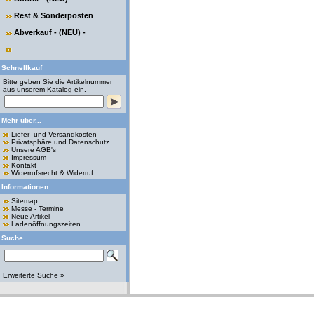
Rest & Sonderposten
Abverkauf - (NEU) -
______________________
Schnellkauf
Bitte geben Sie die Artikelnummer
aus unserem Katalog ein.
Mehr über...
Liefer- und Versandkosten
Privatsphäre und Datenschutz
Unsere AGB's
Impressum
Kontakt
Widerrufsrecht & Widerruf
Informationen
Sitemap
Messe - Termine
Neue Artikel
Ladenöffnungszeiten
Suche
Erweiterte Suche »