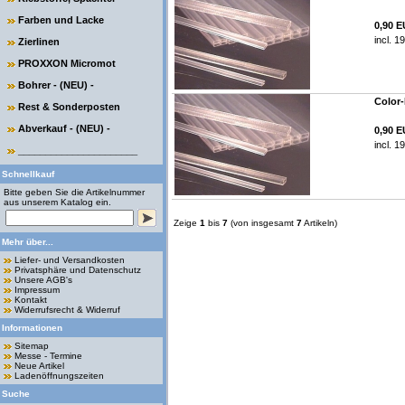
Farben und Lacke
0,90 
incl. 1
Zierlinen
PROXXON Micromot
Bohrer - (NEU) -
Color-
Rest & Sonderposten
Abverkauf - (NEU) -
0,90 
incl. 1
______________________
Schnellkauf
Bitte geben Sie die Artikelnummer
aus unserem Katalog ein.
Zeige
1
bis
7
(von insgesamt
7
Artikeln)
Mehr über...
Liefer- und Versandkosten
Privatsphäre und Datenschutz
Unsere AGB's
Impressum
Kontakt
Widerrufsrecht & Widerruf
Informationen
Sitemap
Messe - Termine
Neue Artikel
Ladenöffnungszeiten
Suche