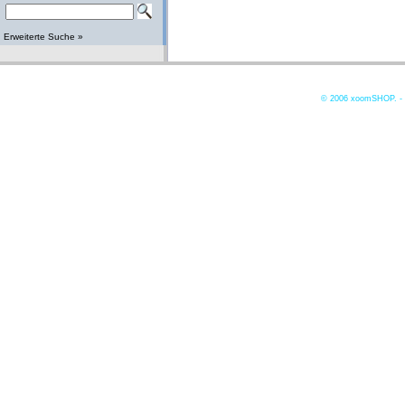
Erweiterte Suche »
© 2006
xoomSHOP. -