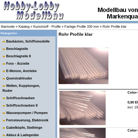
Startseite
»
Katalog
»
Kunststoff - Profile
»
Farbige Profile 330 mm
»
Rohr Profile klar
Kategorien
Rohr Profile klar
Baukästen, Schiffsmodelle
Beschlagteile
Beschlagteile II
Foto - Ätzteile
E-Motore, Antriebe
Querstrahlruder
Wellen, Kupplungen,
Ruder
Color-
Schiffsschrauben
0,90 
Schiffsschrauben II
incl. 1
Wasserpumpen / Pumpen
Fernsteuerung, Elektronik
Gabelköpfe, Stellringe
Color-
Akkus & Ladegeräte