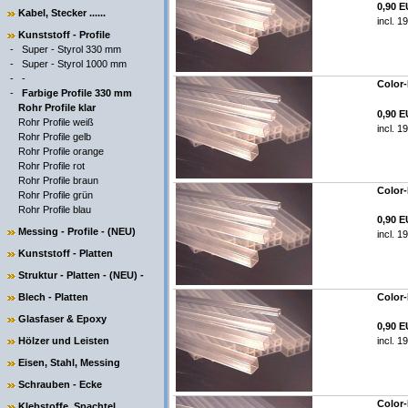
0,90 
Kabel, Stecker ......
incl. 1
Kunststoff - Profile
-
Super - Styrol 330 mm
-
Super - Styrol 1000 mm
-
-
Color-
-
Farbige Profile 330 mm
Rohr Profile klar
0,90 
Rohr Profile weiß
incl. 1
Rohr Profile gelb
Rohr Profile orange
Rohr Profile rot
Rohr Profile braun
Color-
Rohr Profile grün
Rohr Profile blau
0,90 
Messing - Profile - (NEU)
incl. 1
Kunststoff - Platten
Struktur - Platten - (NEU) -
Blech - Platten
Color-
Glasfaser & Epoxy
0,90 
Hölzer und Leisten
incl. 1
Eisen, Stahl, Messing
Schrauben - Ecke
Color-
Klebstoffe, Spachtel