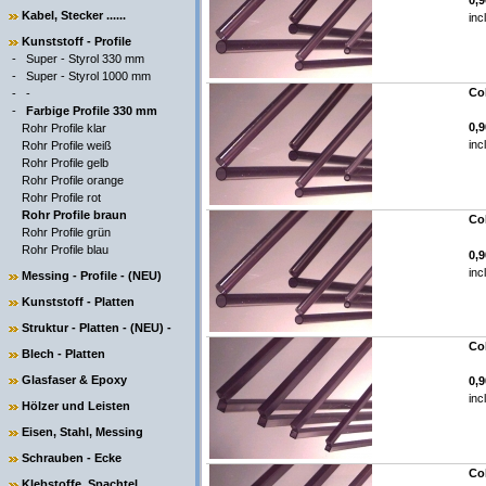
0,
Kabel, Stecker ......
inc
Kunststoff - Profile
-
Super - Styrol 330 mm
-
Super - Styrol 1000 mm
Co
-
-
-
Farbige Profile 330 mm
0,
Rohr Profile klar
inc
Rohr Profile weiß
Rohr Profile gelb
Rohr Profile orange
Rohr Profile rot
Rohr Profile braun
Co
Rohr Profile grün
Rohr Profile blau
0,
inc
Messing - Profile - (NEU)
Kunststoff - Platten
Struktur - Platten - (NEU) -
Col
Blech - Platten
Glasfaser & Epoxy
0,
inc
Hölzer und Leisten
Eisen, Stahl, Messing
Schrauben - Ecke
Col
Klebstoffe, Spachtel