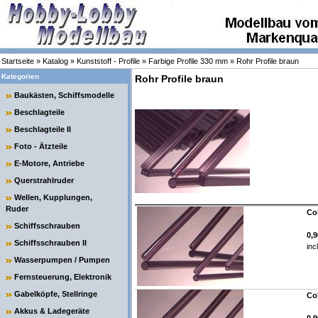
Startseite
»
Katalog
»
Kunststoff - Profile
»
Farbige Profile 330 mm
»
Rohr Profile braun
Kategorien
Rohr Profile braun
Baukästen, Schiffsmodelle
Beschlagteile
Beschlagteile II
Foto - Ätzteile
E-Motore, Antriebe
Querstrahlruder
Wellen, Kupplungen,
Ruder
Co
Schiffsschrauben
0,
Schiffsschrauben II
inc
Wasserpumpen / Pumpen
Fernsteuerung, Elektronik
Gabelköpfe, Stellringe
Co
Akkus & Ladegeräte