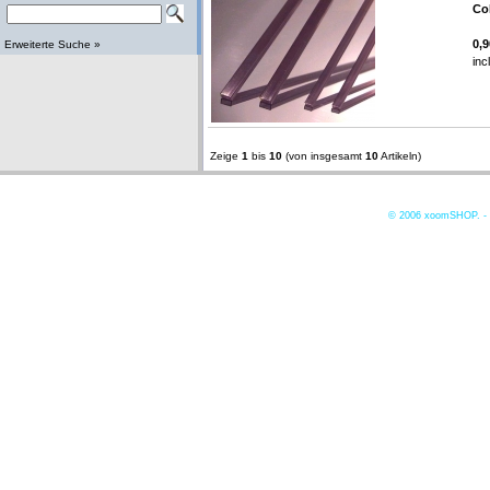
Co
0,
Erweiterte Suche »
inc
Zeige
1
bis
10
(von insgesamt
10
Artikeln)
© 2006
xoomSHOP. -