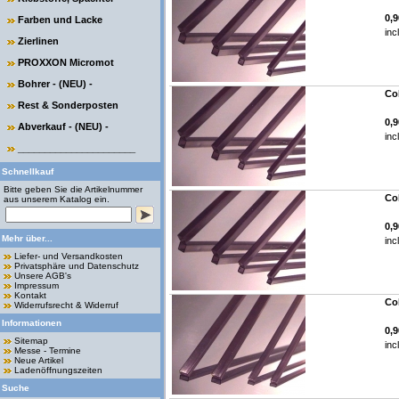
0,
Farben und Lacke
inc
Zierlinen
PROXXON Micromot
Bohrer - (NEU) -
Col
Rest & Sonderposten
0,
Abverkauf - (NEU) -
inc
______________________
Schnellkauf
Bitte geben Sie die Artikelnummer
Col
aus unserem Katalog ein.
0,
Mehr über...
inc
Liefer- und Versandkosten
Privatsphäre und Datenschutz
Unsere AGB's
Impressum
Kontakt
Co
Widerrufsrecht & Widerruf
Informationen
0,
Sitemap
inc
Messe - Termine
Neue Artikel
Ladenöffnungszeiten
Suche