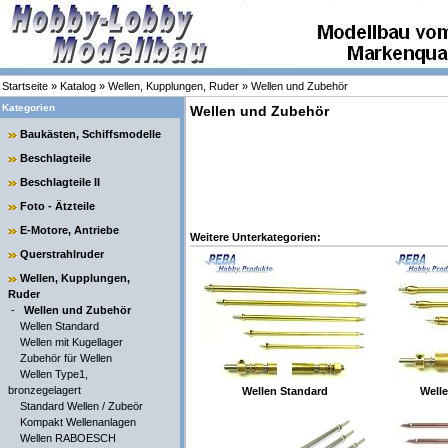
Startseite
»
Katalog
»
Wellen, Kupplungen, Ruder
»
Wellen und Zubehör
Kategorien
Wellen und Zubehör
Baukästen, Schiffsmodelle
Beschlagteile
Beschlagteile II
Foto - Ätzteile
E-Motore, Antriebe
Weitere Unterkategorien:
Querstrahlruder
Wellen, Kupplungen,
Ruder
-
Wellen und Zubehör
Wellen Standard
Wellen mit Kugellager
Zubehör für Wellen
Wellen Type1,
bronzegelagert
Wellen Standard
Welle
Standard Wellen / Zubeör
Kompakt Wellenanlagen
Wellen RABOESCH