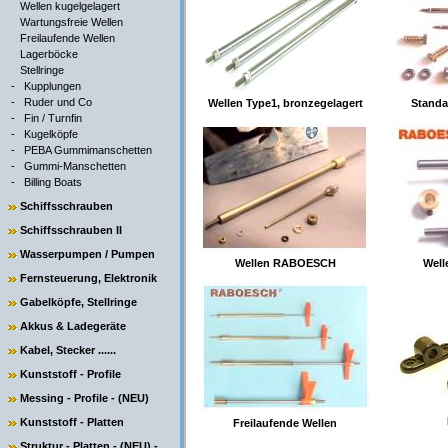
Wellen kugelgelagert
Wartungsfreie Wellen
Freilaufende Wellen
Lagerböcke
Stellringe
-
Kupplungen
-
Ruder und Co
Wellen Type1, bronzegelagert
Standa
-
Fin / Turnfin
-
Kugelköpfe
-
PEBA Gummimanschetten
-
Gummi-Manschetten
-
Billing Boats
Schiffsschrauben
Schiffsschrauben II
Wasserpumpen / Pumpen
Wellen RABOESCH
Well
Fernsteuerung, Elektronik
Gabelköpfe, Stellringe
Akkus & Ladegeräte
Kabel, Stecker ......
Kunststoff - Profile
Messing - Profile - (NEU)
Kunststoff - Platten
Freilaufende Wellen
Struktur - Platten - (NEU) -