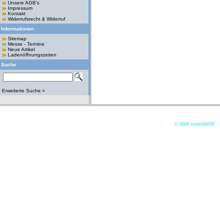
Unsere AGB's
Impressum
Kontakt
Widerrufsrecht & Widerruf
Informationen
Sitemap
Messe - Termine
Neue Artikel
Ladenöffnungszeiten
Suche
Erweiterte Suche »
© 2006
xoomSHOP. -