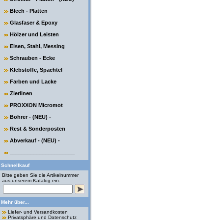
Blech - Platten
Glasfaser & Epoxy
Hölzer und Leisten
Eisen, Stahl, Messing
Schrauben - Ecke
Klebstoffe, Spachtel
Farben und Lacke
Zierlinen
PROXXON Micromot
Bohrer - (NEU) -
Rest & Sonderposten
Abverkauf - (NEU) -
______________________
Schnellkauf
Bitte geben Sie die Artikelnummer
aus unserem Katalog ein.
Mehr über...
Liefer- und Versandkosten
Privatsphäre und Datenschutz