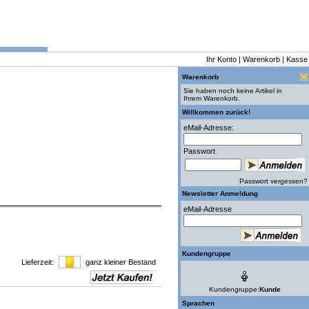
Ihr Konto
|
Warenkorb
|
Kasse
Warenkorb
Sie haben noch keine Artikel in
Ihrem Warenkorb.
Willkommen zurück!
eMail-Adresse:
Passwort:
Passwort vergessen?
Newsletter Anmeldung
eMail-Adresse
Kundengruppe
Lieferzeit:
ganz kleiner Bestand
Kundengruppe:
Kunde
Sprachen