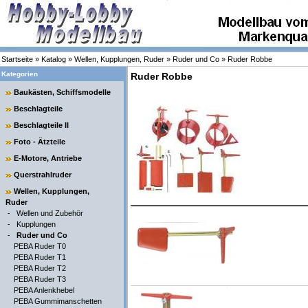
Startseite
»
Katalog
»
Wellen, Kupplungen, Ruder
»
Ruder und Co
»
Ruder Robbe
Kategorien
Ruder Robbe
Baukästen, Schiffsmodelle
Beschlagteile
Beschlagteile II
Foto - Ätzteile
E-Motore, Antriebe
Querstrahlruder
Wellen, Kupplungen,
Ruder
-
Wellen und Zubehör
-
Kupplungen
-
Ruder und Co
PEBA Ruder T0
PEBA Ruder T1
PEBA Ruder T2
PEBA Ruder T3
PEBA Anlenkhebel
PEBA Gummimanschetten