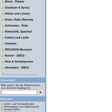
Blech - Platten
Glasfaser & Epoxy
Hölzer und Leisten
Eisen, Stahl, Messing
Schrauben - Ecke
Klebstoffe, Spachtel
Farben und Lacke
Zierlinen
PROXXON Micromot
Bohrer - (NEU) -
Rest & Sonderposten
Abverkauf - (NEU) -
______________________
Schnellkauf
Bitte geben Sie die Artikelnummer
aus unserem Katalog ein.
Mehr über...
Liefer- und Versandkosten
Privatsphäre und Datenschutz
Unsere AGB's