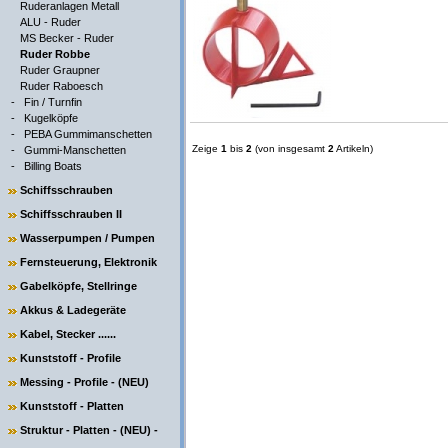
Ruderanlagen Metall
ALU - Ruder
MS Becker - Ruder
Ruder Robbe
Ruder Graupner
Ruder Raboesch
-
Fin / Turnfin
-
Kugelköpfe
-
PEBA Gummimanschetten
Zeige
1
bis
2
(von insgesamt
2
Artikeln)
-
Gummi-Manschetten
-
Billing Boats
Schiffsschrauben
Schiffsschrauben II
Wasserpumpen / Pumpen
Fernsteuerung, Elektronik
Gabelköpfe, Stellringe
Akkus & Ladegeräte
Kabel, Stecker ......
Kunststoff - Profile
Messing - Profile - (NEU)
Kunststoff - Platten
Struktur - Platten - (NEU) -