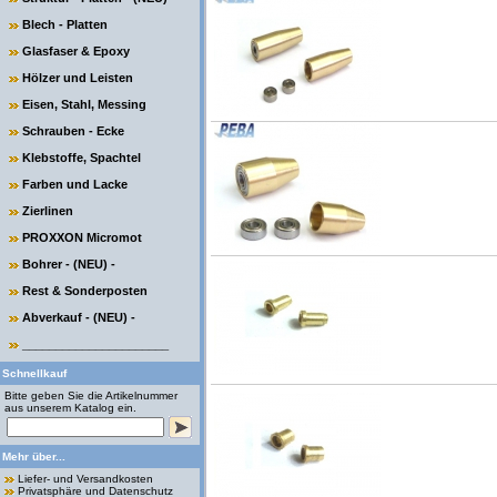
Blech - Platten
Glasfaser & Epoxy
Hölzer und Leisten
Eisen, Stahl, Messing
Schrauben - Ecke
Klebstoffe, Spachtel
Farben und Lacke
Zierlinen
PROXXON Micromot
Bohrer - (NEU) -
Rest & Sonderposten
Abverkauf - (NEU) -
______________________
Schnellkauf
Bitte geben Sie die Artikelnummer
aus unserem Katalog ein.
Mehr über...
Liefer- und Versandkosten
Privatsphäre und Datenschutz