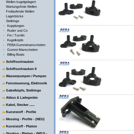
Wellen kugelgelagert
Wartungsfreie Wellen
Freilaufende Wellen
Lagerböcke
Stellringe
-
Kupplungen
-
Ruder und Co
-
Fin / Turnfin
-
Kugelköpfe
-
PEBA Gummimanschetten
-
Gummi-Manschetten
-
Billing Boats
Schiffsschrauben
Schiffsschrauben II
Wasserpumpen / Pumpen
Fernsteuerung, Elektronik
Gabelköpfe, Stellringe
Akkus & Ladegeräte
Kabel, Stecker ......
Kunststoff - Profile
Messing - Profile - (NEU)
Kunststoff - Platten
Struktur - Platten - (NEU) -