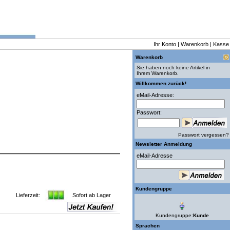
Ihr Konto
|
Warenkorb
|
Kasse
Warenkorb
Sie haben noch keine Artikel in
Ihrem Warenkorb.
Willkommen zurück!
eMail-Adresse:
Passwort:
Passwort vergessen?
Newsletter Anmeldung
eMail-Adresse
Kundengruppe
Lieferzeit:
Sofort ab Lager
Kundengruppe:
Kunde
Sprachen