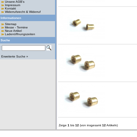
Unsere AGB's
Impressum
Kontakt
Widerrufsrecht & Widerruf
Informationen
Sitemap
Messe - Termine
Neue Artikel
Ladenöffnungszeiten
Suche
Erweiterte Suche »
Zeige
1
bis
12
(von insgesamt
12
Artikeln)