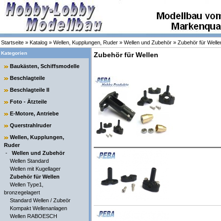
Startseite
»
Katalog
»
Wellen, Kupplungen, Ruder
»
Wellen und Zubehör
»
Zubehör für Welle
Kategorien
Zubehör für Wellen
Baukästen, Schiffsmodelle
Beschlagteile
Beschlagteile II
Foto - Ätzteile
E-Motore, Antriebe
Querstrahlruder
Wellen, Kupplungen,
Ruder
-
Wellen und Zubehör
Wellen Standard
Wellen mit Kugellager
Zubehör für Wellen
Wellen Type1,
bronzegelagert
Standard Wellen / Zubeör
Kompakt Wellenanlagen
Wellen RABOESCH