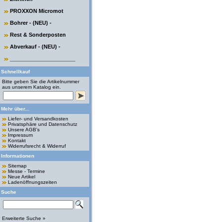
PROXXON Micromot
Bohrer - (NEU) -
Rest & Sonderposten
Abverkauf - (NEU) -
______________________
Schnellkauf
Bitte geben Sie die Artikelnummer
aus unserem Katalog ein.
Mehr über...
Liefer- und Versandkosten
Privatsphäre und Datenschutz
Unsere AGB's
Impressum
Kontakt
Widerrufsrecht & Widerruf
Informationen
Sitemap
Messe - Termine
Neue Artikel
Ladenöffnungszeiten
Suche
Erweiterte Suche »