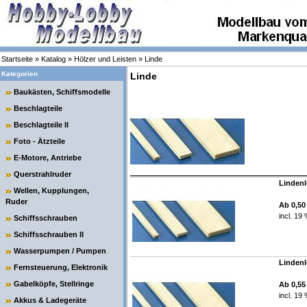
Startseite
»
Katalog
»
Hölzer und Leisten
»
Linde
Kategorien
Linde
Baukästen, Schiffsmodelle
Beschlagteile
Beschlagteile II
Foto - Ätzteile
E-Motore, Antriebe
Querstrahlruder
Linden
Wellen, Kupplungen,
Ruder
Ab 0,5
incl. 19
Schiffsschrauben
Schiffsschrauben II
Wasserpumpen / Pumpen
Lindenl
Fernsteuerung, Elektronik
Gabelköpfe, Stellringe
Ab 0,5
incl. 19
Akkus & Ladegeräte