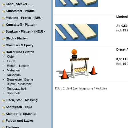
Kabel, Stecker ......
Kunststoff - Profile
Lindenl
Messing - Profile - (NEU)
Kunststoff - Platten
Ab 0,5
incl. 19
Struktur - Platten - (NEU) -
Blech - Platten
Glasfaser & Epoxy
Dieser A
Hölzer und Leisten
-
Kiefer
0,00 E
-
Linde
incl. 19
-
Eichen - Leisten
-
Mahagoni
-
Nußbaum
-
Biegeleisten Buche
-
Buche Rundstäbe
-
Rundstab hell
Zeige
1
bis
4
(von insgesamt
4
Artikeln)
-
Sperrholz
Eisen, Stahl, Messing
Schrauben - Ecke
Klebstoffe, Spachtel
Farben und Lacke
Zierlinen