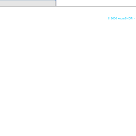
© 2006
xoomSHOP. -