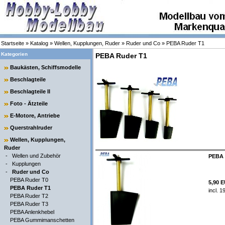
Startseite
»
Katalog
»
Wellen, Kupplungen, Ruder
»
Ruder und Co
»
PEBA Ruder T1
Kategorien
PEBA Ruder T1
Baukästen, Schiffsmodelle
Beschlagteile
Beschlagteile II
Foto - Ätzteile
E-Motore, Antriebe
Querstrahlruder
Wellen, Kupplungen,
Ruder
-
Wellen und Zubehör
PEBA 
-
Kupplungen
-
Ruder und Co
PEBA Ruder T0
5,90 
PEBA Ruder T1
incl. 
PEBA Ruder T2
PEBA Ruder T3
PEBA Anlenkhebel
PEBA Gummimanschetten