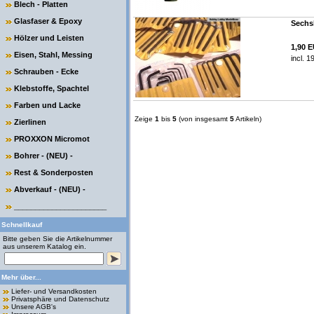
Blech - Platten
Glasfaser & Epoxy
Sechsk
Hölzer und Leisten
1,90 
Eisen, Stahl, Messing
incl. 
Schrauben - Ecke
Klebstoffe, Spachtel
Farben und Lacke
Zeige
1
bis
5
(von insgesamt
5
Artikeln)
Zierlinen
PROXXON Micromot
Bohrer - (NEU) -
Rest & Sonderposten
Abverkauf - (NEU) -
______________________
Schnellkauf
Bitte geben Sie die Artikelnummer
aus unserem Katalog ein.
Mehr über...
Liefer- und Versandkosten
Privatsphäre und Datenschutz
Unsere AGB's