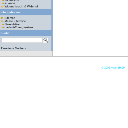
Impressum
Kontakt
Widerrufsrecht & Widerruf
Informationen
Sitemap
Messe - Termine
Neue Artikel
Ladenöffnungszeiten
Suche
Erweiterte Suche »
© 2006
xoomSHOP. -