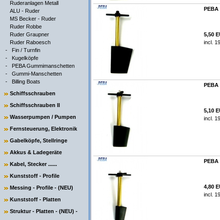
Ruderanlagen Metall
PEBA 
ALU - Ruder
MS Becker - Ruder
Ruder Robbe
Ruder Graupner
5,50 
Ruder Raboesch
incl. 
-
Fin / Turnfin
-
Kugelköpfe
-
PEBA Gummimanschetten
-
Gummi-Manschetten
-
Billing Boats
PEBA 
Schiffsschrauben
Schiffsschrauben II
5,10 
Wasserpumpen / Pumpen
incl. 
Fernsteuerung, Elektronik
Gabelköpfe, Stellringe
Akkus & Ladegeräte
PEBA 
Kabel, Stecker ......
Kunststoff - Profile
4,80 
Messing - Profile - (NEU)
incl. 
Kunststoff - Platten
Struktur - Platten - (NEU) -