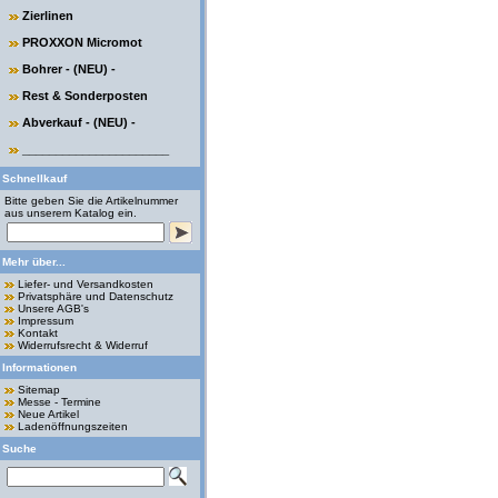
Zierlinen
PROXXON Micromot
Bohrer - (NEU) -
Rest & Sonderposten
Abverkauf - (NEU) -
______________________
Schnellkauf
Bitte geben Sie die Artikelnummer
aus unserem Katalog ein.
Mehr über...
Liefer- und Versandkosten
Privatsphäre und Datenschutz
Unsere AGB's
Impressum
Kontakt
Widerrufsrecht & Widerruf
Informationen
Sitemap
Messe - Termine
Neue Artikel
Ladenöffnungszeiten
Suche