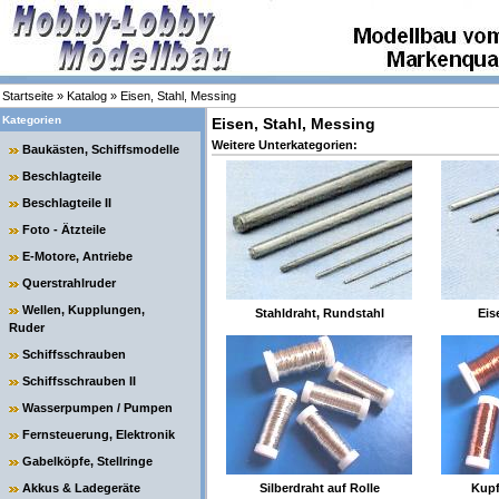
Startseite
»
Katalog
»
Eisen, Stahl, Messing
Kategorien
Eisen, Stahl, Messing
Weitere Unterkategorien:
Baukästen, Schiffsmodelle
Beschlagteile
Beschlagteile II
Foto - Ätzteile
E-Motore, Antriebe
Querstrahlruder
Wellen, Kupplungen,
Stahldraht, Rundstahl
Eis
Ruder
Schiffsschrauben
Schiffsschrauben II
Wasserpumpen / Pumpen
Fernsteuerung, Elektronik
Gabelköpfe, Stellringe
Akkus & Ladegeräte
Silberdraht auf Rolle
Kupf