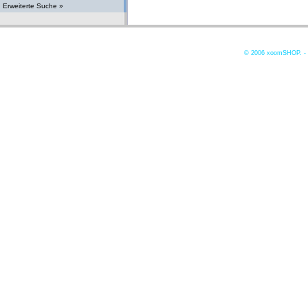
Erweiterte Suche »
© 2006
xoomSHOP. -