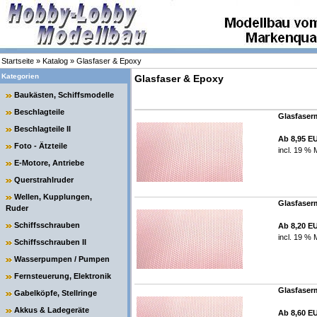
Startseite
»
Katalog
»
Glasfaser & Epoxy
Kategorien
Glasfaser & Epoxy
Baukästen, Schiffsmodelle
Beschlagteile
Glasfaserm
Beschlagteile II
Ab 8,95 E
Foto - Ätzteile
incl. 19 % 
E-Motore, Antriebe
Querstrahlruder
Wellen, Kupplungen,
Glasfaserm
Ruder
Schiffsschrauben
Ab 8,20 E
incl. 19 % 
Schiffsschrauben II
Wasserpumpen / Pumpen
Fernsteuerung, Elektronik
Glasfaserm
Gabelköpfe, Stellringe
Akkus & Ladegeräte
Ab 8,60 E