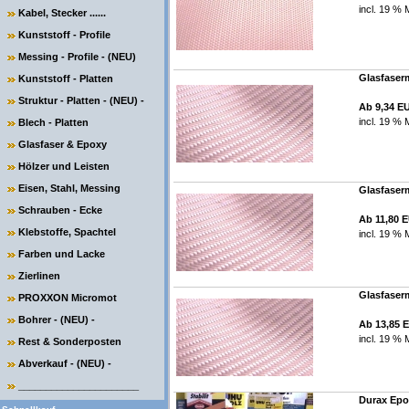
incl. 19 % 
Kabel, Stecker ......
Kunststoff - Profile
Messing - Profile - (NEU)
Glasfaserm
Kunststoff - Platten
Struktur - Platten - (NEU) -
Ab 9,34 E
incl. 19 % 
Blech - Platten
Glasfaser & Epoxy
Hölzer und Leisten
Eisen, Stahl, Messing
Glasfaserm
Schrauben - Ecke
Ab 11,80 
Klebstoffe, Spachtel
incl. 19 % 
Farben und Lacke
Zierlinen
Glasfaserm
PROXXON Micromot
Bohrer - (NEU) -
Ab 13,85 
incl. 19 % 
Rest & Sonderposten
Abverkauf - (NEU) -
______________________
Durax Epo