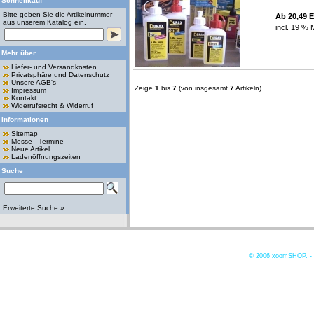
Schnellkauf
Bitte geben Sie die Artikelnummer
Ab 20,49 
aus unserem Katalog ein.
incl. 19 % 
Mehr über...
Liefer- und Versandkosten
Privatsphäre und Datenschutz
Unsere AGB's
Zeige
1
bis
7
(von insgesamt
7
Artikeln)
Impressum
Kontakt
Widerrufsrecht & Widerruf
Informationen
Sitemap
Messe - Termine
Neue Artikel
Ladenöffnungszeiten
Suche
Erweiterte Suche »
© 2006
xoomSHOP. -