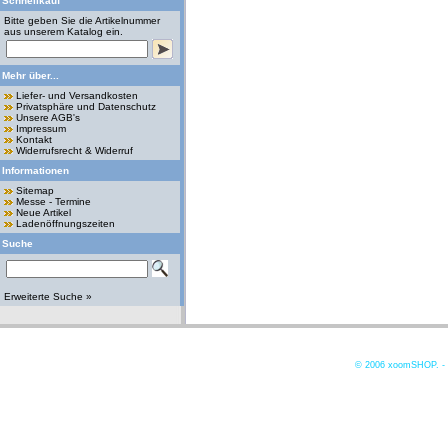
Schnellkauf
Bitte geben Sie die Artikelnummer
aus unserem Katalog ein.
Mehr über...
Liefer- und Versandkosten
Privatsphäre und Datenschutz
Unsere AGB's
Impressum
Kontakt
Widerrufsrecht & Widerruf
Informationen
Sitemap
Messe - Termine
Neue Artikel
Ladenöffnungszeiten
Suche
Erweiterte Suche »
© 2006
xoomSHOP. -