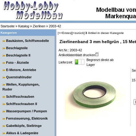
Startseite
»
Katalog
»
Zierlinen
»
2003-42
Kategorien
[<<Erstes]
[<zurück]
3
Artikel in dieser Kategorie
Baukästen, Schiffsmodelle
Zierlinenband 3 mm hellgrün , 15 Met
Beschlagteile
Art.Nr.: 2003-42
Artikeldatenblatt drucken
Beschlagteile II
Begrenzt direkt ab
Lieferzeit:
Foto - Ätzteile
Lager
E-Motore, Antriebe
Se
Querstrahlruder
15
Wellen, Kupplungen,
Ruder
Schiffsschrauben
Schiffsschrauben II
Wasserpumpen / Pumpen
Fernsteuerung, Elektronik
Gabelköpfe, Stellringe
Akkus & Ladegeräte