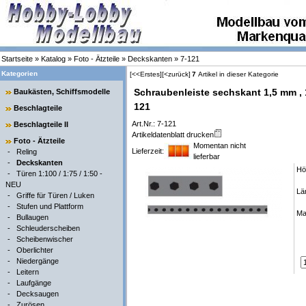
Startseite
»
Katalog
»
Foto - Ätzteile
»
Deckskanten
»
7-121
Kategorien
[<<Erstes]
[<zurück]
7
Artikel in dieser Kategorie
Schraubenleiste sechskant 1,5 mm , 1
Baukästen, Schiffsmodelle
121
Beschlagteile
Art.Nr.: 7-121
Beschlagteile II
Artikeldatenblatt drucken
Foto - Ätzteile
Momentan nicht
Lieferzeit:
-
Reling
lieferbar
-
Deckskanten
Hö
-
Türen 1:100 / 1:75 / 1:50 -
NEU
Lä
-
Griffe für Türen / Luken
-
Stufen und Plattform
Ma
-
Bullaugen
-
Schleuderscheiben
-
Scheibenwischer
-
Oberlichter
-
Niedergänge
-
Leitern
-
Laufgänge
-
Decksaugen
-
Zurösen