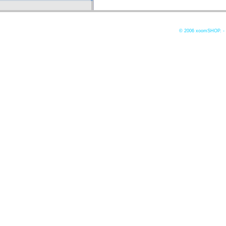
© 2006
xoomSHOP. -