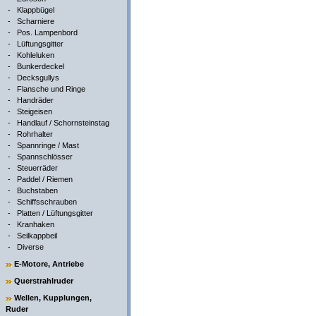
-
Klappbügel
-
Scharniere
-
Pos. Lampenbord
-
Lüftungsgitter
-
Kohleluken
-
Bunkerdeckel
-
Decksgullys
-
Flansche und Ringe
-
Handräder
-
Steigeisen
-
Handlauf / Schornsteinstag
-
Rohrhalter
-
Spannringe / Mast
-
Spannschlösser
-
Steuerräder
-
Paddel / Riemen
-
Buchstaben
-
Schiffsschrauben
-
Platten / Lüftungsgitter
-
Kranhaken
-
Seilkappbeil
-
Diverse
E-Motore, Antriebe
Querstrahlruder
Wellen, Kupplungen,
Ruder