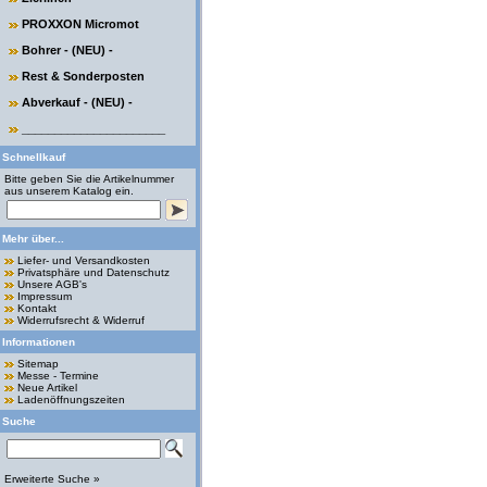
PROXXON Micromot
Bohrer - (NEU) -
Rest & Sonderposten
Abverkauf - (NEU) -
______________________
Schnellkauf
Bitte geben Sie die Artikelnummer
aus unserem Katalog ein.
Mehr über...
Liefer- und Versandkosten
Privatsphäre und Datenschutz
Unsere AGB's
Impressum
Kontakt
Widerrufsrecht & Widerruf
Informationen
Sitemap
Messe - Termine
Neue Artikel
Ladenöffnungszeiten
Suche
Erweiterte Suche »