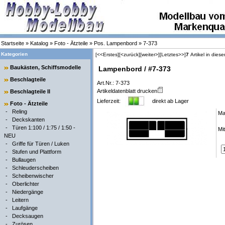
Startseite
»
Katalog
»
Foto - Ätzteile
»
Pos. Lampenbord
»
7-373
Kategorien
[<<Erstes]
[<zurück]
[weiter>]
[Letztes>>]
7
Artikel in diese
Baukästen, Schiffsmodelle
Lampenbord / #7-373
Beschlagteile
Art.Nr.: 7-373
Artikeldatenblatt drucken
Beschlagteile II
Lieferzeit:
direkt ab Lager
Foto - Ätzteile
-
Reling
Ma
-
Deckskanten
-
Türen 1:100 / 1:75 / 1:50 -
Mi
NEU
-
Griffe für Türen / Luken
-
Stufen und Plattform
-
Bullaugen
-
Schleuderscheiben
-
Scheibenwischer
-
Oberlichter
-
Niedergänge
-
Leitern
-
Laufgänge
-
Decksaugen
-
Zurösen