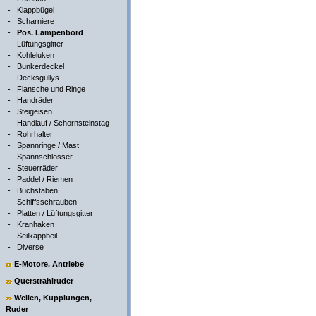
-
Klappbügel
-
Scharniere
-
Pos. Lampenbord
-
Lüftungsgitter
-
Kohleluken
-
Bunkerdeckel
-
Decksgullys
-
Flansche und Ringe
-
Handräder
-
Steigeisen
-
Handlauf / Schornsteinstag
-
Rohrhalter
-
Spannringe / Mast
-
Spannschlösser
-
Steuerräder
-
Paddel / Riemen
-
Buchstaben
-
Schiffsschrauben
-
Platten / Lüftungsgitter
-
Kranhaken
-
Seilkappbeil
-
Diverse
E-Motore, Antriebe
Querstrahlruder
Wellen, Kupplungen,
Ruder