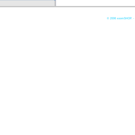
© 2006
xoomSHOP. -