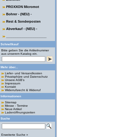
PROXXON Micromot
Bohrer - (NEU) -
Rest & Sonderposten
Abverkauf - (NEU) -
______________________
Schnellkauf
Bitte geben Sie die Artikelnummer
aus unserem Katalog ein.
Mehr über...
Liefer- und Versandkosten
Privatsphäre und Datenschutz
Unsere AGB's
Impressum
Kontakt
Widerrufsrecht & Widerruf
Informationen
Sitemap
Messe - Termine
Neue Artikel
Ladenöffnungszeiten
Suche
Erweiterte Suche »