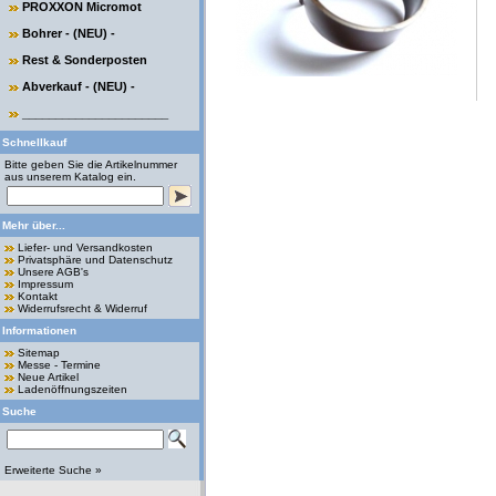
PROXXON Micromot
Bohrer - (NEU) -
Rest & Sonderposten
Abverkauf - (NEU) -
______________________
Schnellkauf
Bitte geben Sie die Artikelnummer
aus unserem Katalog ein.
Mehr über...
Liefer- und Versandkosten
Privatsphäre und Datenschutz
Unsere AGB's
Impressum
Kontakt
Widerrufsrecht & Widerruf
Informationen
Sitemap
Messe - Termine
Neue Artikel
Ladenöffnungszeiten
Suche
Erweiterte Suche »