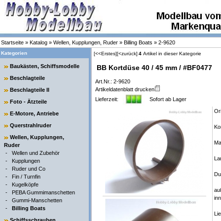
Startseite
»
Katalog
»
Wellen, Kupplungen, Ruder
»
Billing Boats
»
2-9620
Kategorien
[<<Erstes]
[<zurück]
4
Artikel in dieser Kategorie
Baukästen, Schiffsmodelle
BB Kortdüse 40 / 45 mm / #BF0477
Beschlagteile
Art.Nr.: 2-9620
Artikeldatenblatt drucken
Beschlagteile II
Lieferzeit:
Sofort ab Lager
Foto - Ätzteile
Ori
E-Motore, Antriebe
Querstrahlruder
Ko
Wellen, Kupplungen,
Ma
Ruder
-
Wellen und Zubehör
La
-
Kupplungen
-
Ruder und Co
Du
-
Fin / Turnfin
-
Kugelköpfe
au
-
PEBA Gummimanschetten
in
-
Gummi-Manschetten
-
Billing Boats
Li
Schiffsschrauben