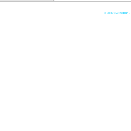
© 2006
xoomSHOP. -