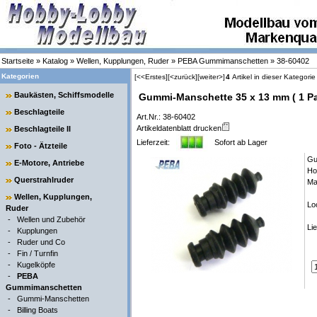
Startseite
»
Katalog
»
Wellen, Kupplungen, Ruder
»
PEBA Gummimanschetten
»
38-60402
Kategorien
[<<Erstes]
[<zurück]
[weiter>]
4
Artikel in dieser Kategorie
Baukästen, Schiffsmodelle
Gummi-Manschette 35 x 13 mm ( 1 Paa
Beschlagteile
Art.Nr.: 38-60402
Artikeldatenblatt drucken
Beschlagteile II
Lieferzeit:
Sofort ab Lager
Foto - Ätzteile
Gu
E-Motore, Antriebe
Ho
Querstrahlruder
Ma
Wellen, Kupplungen,
Lo
Ruder
-
Wellen und Zubehör
Li
-
Kupplungen
-
Ruder und Co
-
Fin / Turnfin
-
Kugelköpfe
-
PEBA
Gummimanschetten
-
Gummi-Manschetten
-
Billing Boats