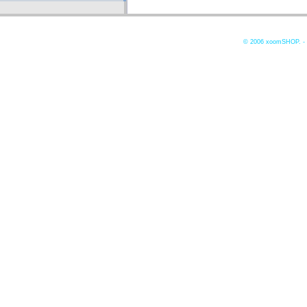
© 2006
xoomSHOP. -