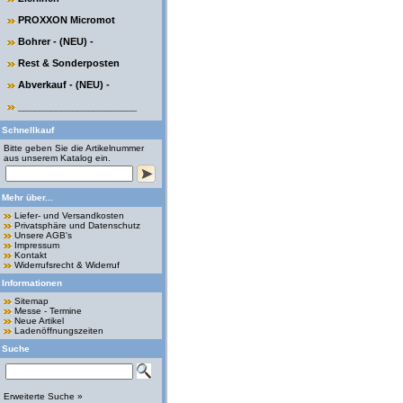
PROXXON Micromot
Bohrer - (NEU) -
Rest & Sonderposten
Abverkauf - (NEU) -
______________________
Schnellkauf
Bitte geben Sie die Artikelnummer
aus unserem Katalog ein.
Mehr über...
Liefer- und Versandkosten
Privatsphäre und Datenschutz
Unsere AGB's
Impressum
Kontakt
Widerrufsrecht & Widerruf
Informationen
Sitemap
Messe - Termine
Neue Artikel
Ladenöffnungszeiten
Suche
Erweiterte Suche »