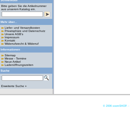
Schnellkauf
Bitte geben Sie die Artikelnummer
aus unserem Katalog ein.
Mehr über...
Liefer- und Versandkosten
Privatsphäre und Datenschutz
Unsere AGB's
Impressum
Kontakt
Widerrufsrecht & Widerruf
Informationen
Sitemap
Messe - Termine
Neue Artikel
Ladenöffnungszeiten
Suche
Erweiterte Suche »
© 2006
xoomSHOP. -