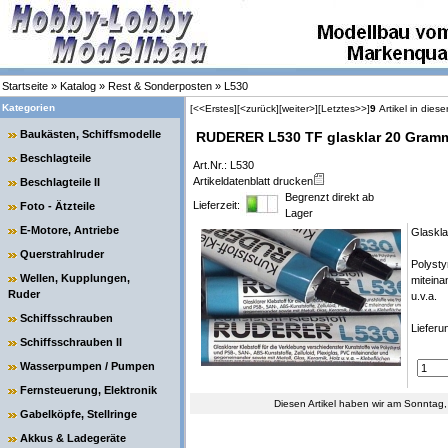
Startseite
»
Katalog
»
Rest & Sonderposten
»
L530
Kategorien
[<<Erstes]
[<zurück]
[weiter>]
[Letztes>>]
9
Artikel in diese
Baukästen, Schiffsmodelle
RUDERER L530 TF glasklar 20 Gram
Beschlagteile
Art.Nr.: L530
Artikeldatenblatt drucken
Beschlagteile II
Begrenzt direkt ab
Lieferzeit:
Foto - Ätzteile
Lager
E-Motore, Antriebe
Glaskla
Querstrahlruder
Polysty
Wellen, Kupplungen,
miteina
Ruder
u.v.a.
Schiffsschrauben
Liefer
Schiffsschrauben II
Wasserpumpen / Pumpen
Fernsteuerung, Elektronik
Diesen Artikel haben wir am Sonntag
Gabelköpfe, Stellringe
Akkus & Ladegeräte