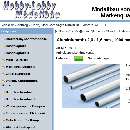
Startseite
»
Katalog
»
Eisen, Stahl, Messing
»
Aluminium - Rohre
»
3701-10
Kategorien
[<<Erstes]
[<zurück]
[weiter>]
[Letztes>>]
9
Artikel in diese
Baukästen, Schiffsmodelle
Aluminiumrohr 2,0 / 1,6 mm , 1000 m
Beschlagteile
Art.Nr.: 3701-10
Artikeldatenblatt drucken
Beschlagteile II
Lieferzeit:
Sofort ab Lager
Foto - Ätzteile
Na
E-Motore, Antriebe
Querstrahlruder
Au
In
Wellen, Kupplungen,
Ruder
1 
Schiffsschrauben
Schiffsschrauben II
Wasserpumpen / Pumpen
Fernsteuerung, Elektronik
Gabelköpfe, Stellringe
Akkus & Ladegeräte