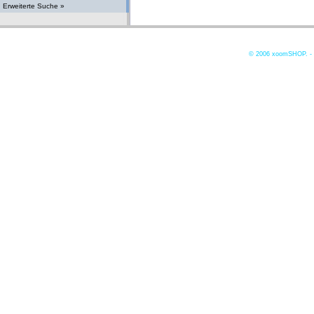
Erweiterte Suche »
© 2006
xoomSHOP. -