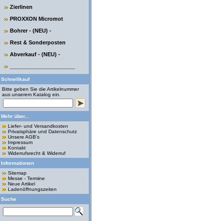
Zierlinen
PROXXON Micromot
Bohrer - (NEU) -
Rest & Sonderposten
Abverkauf - (NEU) -
______________________
Schnellkauf
Bitte geben Sie die Artikelnummer
aus unserem Katalog ein.
Mehr über...
Liefer- und Versandkosten
Privatsphäre und Datenschutz
Unsere AGB's
Impressum
Kontakt
Widerrufsrecht & Widerruf
Informationen
Sitemap
Messe - Termine
Neue Artikel
Ladenöffnungszeiten
Suche