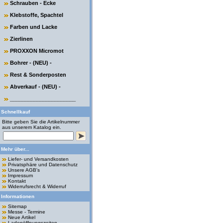
Schrauben - Ecke
Klebstoffe, Spachtel
Farben und Lacke
Zierlinen
PROXXON Micromot
Bohrer - (NEU) -
Rest & Sonderposten
Abverkauf - (NEU) -
______________________
Schnellkauf
Bitte geben Sie die Artikelnummer
aus unserem Katalog ein.
Mehr über...
Liefer- und Versandkosten
Privatsphäre und Datenschutz
Unsere AGB's
Impressum
Kontakt
Widerrufsrecht & Widerruf
Informationen
Sitemap
Messe - Termine
Neue Artikel
Ladenöffnungszeiten