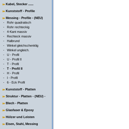
Kabel, Stecker ......
Kunststoff - Profile
Messing - Profile - (NEU)
-
Rohr quadratisch
-
Rohr rechteckig
-
4-Kant massiv
-
Rechteck massiv
-
Halbrund
-
Winkel gleichschenklig
-
Winkel ungleich.
-
U - Profil
-
U - Profil II
-
T - Profil
-
T - Profil II
-
H - Profil
-
I - Profil
-
6 - Eck Profil
Kunststoff - Platten
Struktur - Platten - (NEU) -
Blech - Platten
Glasfaser & Epoxy
Hölzer und Leisten
Eisen, Stahl, Messing