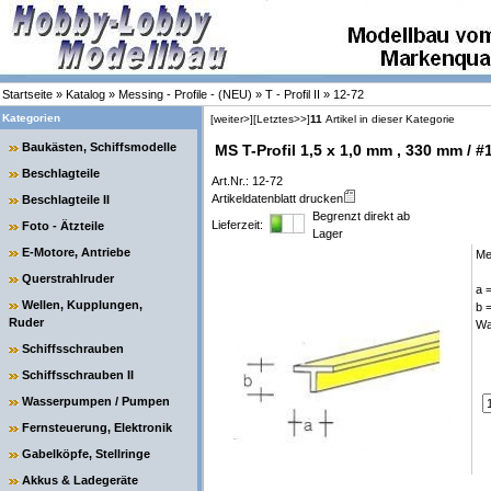
Startseite
»
Katalog
»
Messing - Profile - (NEU)
»
T - Profil II
»
12-72
Kategorien
[weiter>]
[Letztes>>]
11
Artikel in dieser Kategorie
Baukästen, Schiffsmodelle
MS T-Profil 1,5 x 1,0 mm , 330 mm / #
Beschlagteile
Art.Nr.: 12-72
Artikeldatenblatt drucken
Beschlagteile II
Begrenzt direkt ab
Lieferzeit:
Foto - Ätzteile
Lager
E-Motore, Antriebe
Me
Querstrahlruder
a 
Wellen, Kupplungen,
b 
Ruder
Wa
Schiffsschrauben
Schiffsschrauben II
Wasserpumpen / Pumpen
Fernsteuerung, Elektronik
Gabelköpfe, Stellringe
Akkus & Ladegeräte