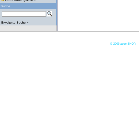
Suche
Erweiterte Suche »
© 2006
xoomSHOP. -