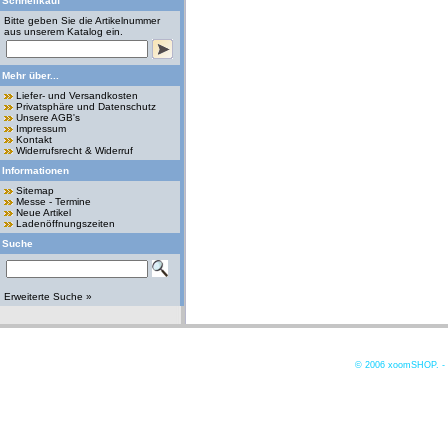
Schnellkauf
Bitte geben Sie die Artikelnummer
aus unserem Katalog ein.
Mehr über...
Liefer- und Versandkosten
Privatsphäre und Datenschutz
Unsere AGB's
Impressum
Kontakt
Widerrufsrecht & Widerruf
Informationen
Sitemap
Messe - Termine
Neue Artikel
Ladenöffnungszeiten
Suche
Erweiterte Suche »
© 2006
xoomSHOP. -