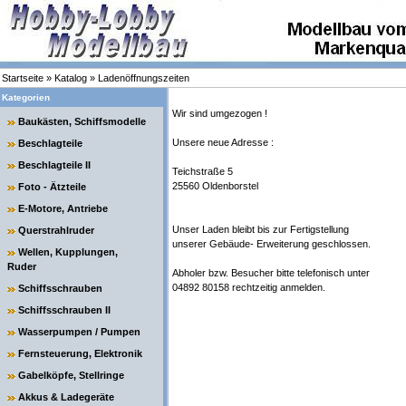
Startseite
»
Katalog
»
Ladenöffnungszeiten
Kategorien
Wir sind umgezogen !
Baukästen, Schiffsmodelle
Unsere neue Adresse :
Beschlagteile
Beschlagteile II
Teichstraße 5
25560 Oldenborstel
Foto - Ätzteile
E-Motore, Antriebe
Unser Laden bleibt bis zur Fertigstellung
Querstrahlruder
unserer Gebäude- Erweiterung geschlossen.
Wellen, Kupplungen,
Ruder
Abholer bzw. Besucher bitte telefonisch unter
04892 80158 rechtzeitig anmelden.
Schiffsschrauben
Schiffsschrauben II
Wasserpumpen / Pumpen
Fernsteuerung, Elektronik
Gabelköpfe, Stellringe
Akkus & Ladegeräte