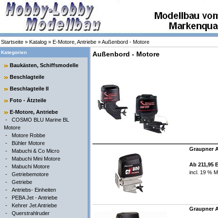
Startseite
»
Katalog
»
E-Motore, Antriebe
»
Außenbord - Motore
Kategorien
Außenbord - Motore
Baukästen, Schiffsmodelle
Beschlagteile
Beschlagteile II
Foto - Ätzteile
E-Motore, Antriebe
-
COSMO BLU Marine BL
Motore
-
Motore Robbe
-
Bühler Motore
Graupner A
-
Mabuchi & Co Micro
-
Mabuchi Mini Motore
Ab 211,95 
-
Mabuchi Motore
incl. 19 % M
-
Getriebemotore
-
Getriebe
-
Antriebs- Einheiten
-
PEBA Jet - Antriebe
-
Kehrer Jet Antriebe
Graupner A
-
Querstrahlruder