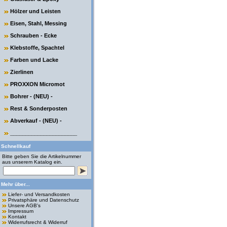
Hölzer und Leisten
Eisen, Stahl, Messing
Schrauben - Ecke
Klebstoffe, Spachtel
Farben und Lacke
Zierlinen
PROXXON Micromot
Bohrer - (NEU) -
Rest & Sonderposten
Abverkauf - (NEU) -
______________________
Schnellkauf
Bitte geben Sie die Artikelnummer
aus unserem Katalog ein.
Mehr über...
Liefer- und Versandkosten
Privatsphäre und Datenschutz
Unsere AGB's
Impressum
Kontakt
Widerrufsrecht & Widerruf