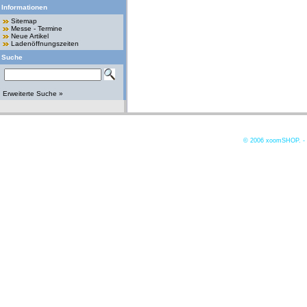
Informationen
Sitemap
Messe - Termine
Neue Artikel
Ladenöffnungszeiten
Suche
Erweiterte Suche »
© 2006
xoomSHOP. -