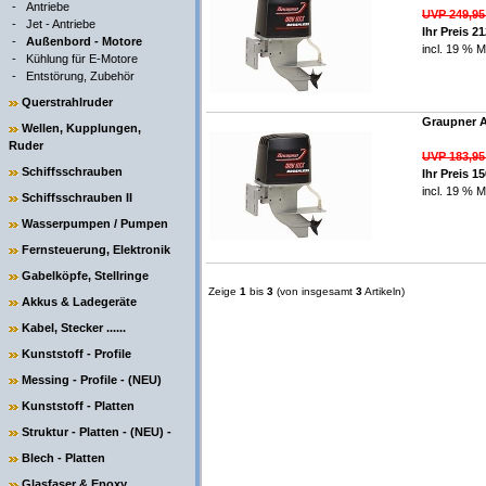
-
Antriebe
UVP 249,9
-
Jet - Antriebe
Ihr Preis 2
-
Außenbord - Motore
incl. 19 % M
-
Kühlung für E-Motore
-
Entstörung, Zubehör
Querstrahlruder
Graupner A
Wellen, Kupplungen,
Ruder
UVP 183,9
Schiffsschrauben
Ihr Preis 1
incl. 19 % M
Schiffsschrauben II
Wasserpumpen / Pumpen
Fernsteuerung, Elektronik
Gabelköpfe, Stellringe
Zeige
1
bis
3
(von insgesamt
3
Artikeln)
Akkus & Ladegeräte
Kabel, Stecker ......
Kunststoff - Profile
Messing - Profile - (NEU)
Kunststoff - Platten
Struktur - Platten - (NEU) -
Blech - Platten
Glasfaser & Epoxy