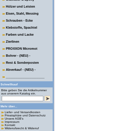
Hölzer und Leisten
Eisen, Stahl, Messing
Schrauben - Ecke
Klebstoffe, Spachtel
Farben und Lacke
Zierlinen
PROXXON Micromot
Bohrer - (NEU) -
Rest & Sonderposten
Abverkauf - (NEU) -
______________________
Schnellkauf
Bitte geben Sie die Artikelnummer
aus unserem Katalog ein.
Mehr über...
Liefer- und Versandkosten
Privatsphäre und Datenschutz
Unsere AGB's
Impressum
Kontakt
Widerrufsrecht & Widerruf