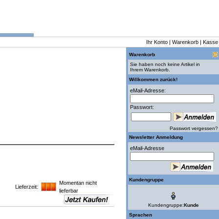
Ihr Konto
|
Warenkorb
|
Kasse
Warenkorb
Sie haben noch keine Artikel in
Ihrem Warenkorb.
Willkommen zurück!
eMail-Adresse:
Passwort:
Passwort vergessen?
Newsletter Anmeldung
eMail-Adresse
Kundengruppe
Momentan nicht
Lieferzeit:
lieferbar
Kundengruppe:
Kunde
Sprachen