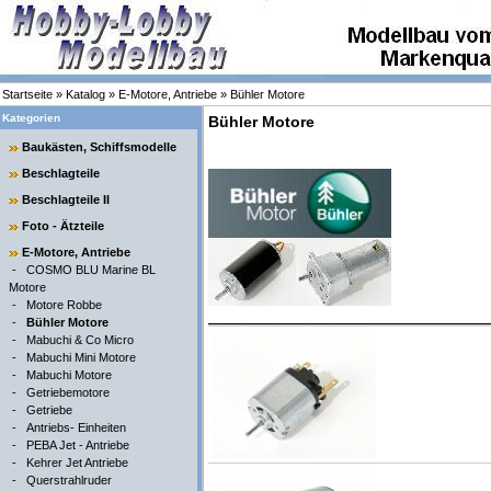
Startseite
»
Katalog
»
E-Motore, Antriebe
»
Bühler Motore
Kategorien
Bühler Motore
Baukästen, Schiffsmodelle
Beschlagteile
Beschlagteile II
Foto - Ätzteile
E-Motore, Antriebe
-
COSMO BLU Marine BL
Motore
-
Motore Robbe
-
Bühler Motore
-
Mabuchi & Co Micro
-
Mabuchi Mini Motore
-
Mabuchi Motore
-
Getriebemotore
-
Getriebe
-
Antriebs- Einheiten
-
PEBA Jet - Antriebe
-
Kehrer Jet Antriebe
-
Querstrahlruder