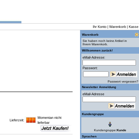
Ihr Konto
|
Warenkorb
|
Kasse
Warenkorb
Sie haben noch keine Artikel in
Ihrem Warenkorb.
Willkommen zurück!
eMail-Adresse:
Passwort:
Passwort vergessen?
Newsletter Anmeldung
eMail-Adresse
Kundengruppe
Momentan nicht
Lieferzeit:
lieferbar
Kundengruppe:
Kunde
Sprachen