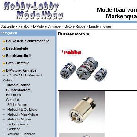
Startseite
»
Katalog
»
E-Motore, Antriebe
»
Motore Robbe
»
Bürstenmotore
Kategorien
Bürstenmotore
Baukästen, Schiffsmodelle
Beschlagteile
Beschlagteile II
Foto - Ätzteile
E-Motore, Antriebe
-
COSMO BLU Marine BL
Motore
-
Motore Robbe
Bürstenmotore
Brushless
Getriebe
-
Bühler Motore
-
Mabuchi & Co Micro
-
Mabuchi Mini Motore
-
Mabuchi Motore
-
Getriebemotore
-
Getriebe
-
Antriebs- Einheiten