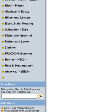
Blech - Platten
Glasfaser & Epoxy
Hölzer und Leisten
Eisen, Stahl, Messing
Schrauben - Ecke
Klebstoffe, Spachtel
Farben und Lacke
Zierlinen
PROXXON Micromot
Bohrer - (NEU) -
Rest & Sonderposten
Abverkauf - (NEU) -
______________________
Schnellkauf
Bitte geben Sie die Artikelnummer
aus unserem Katalog ein.
Mehr über...
Liefer- und Versandkosten
Privatsphäre und Datenschutz