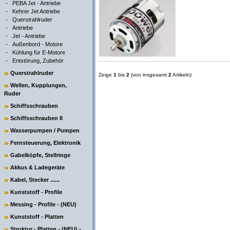
-
PEBA Jet - Antriebe
-
Kehrer Jet Antriebe
-
Querstrahlruder
-
Antriebe
-
Jet - Antriebe
-
Außenbord - Motore
-
Kühlung für E-Motore
-
Entstörung, Zubehör
Querstrahlruder
Zeige
1
bis
2
(von insgesamt
2
Artikeln)
Wellen, Kupplungen,
Ruder
Schiffsschrauben
Schiffsschrauben II
Wasserpumpen / Pumpen
Fernsteuerung, Elektronik
Gabelköpfe, Stellringe
Akkus & Ladegeräte
Kabel, Stecker ......
Kunststoff - Profile
Messing - Profile - (NEU)
Kunststoff - Platten
Struktur - Platten - (NEU) -