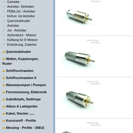
-
Getriebe
-
Antriebs- Einheiten
-
PEBA Jet - Antriebe
-
Kehrer Jet Antriebe
-
Querstrahlruder
-
Antriebe
-
Jet - Antriebe
-
Außenbord - Motore
-
Kühlung für E-Motore
-
Entstörung, Zubehör
Querstrahlruder
Wellen, Kupplungen,
Ruder
Schiffsschrauben
Schiffsschrauben II
Wasserpumpen / Pumpen
Fernsteuerung, Elektronik
Gabelköpfe, Stellringe
Akkus & Ladegeräte
Kabel, Stecker ......
Kunststoff - Profile
Messing - Profile - (NEU)