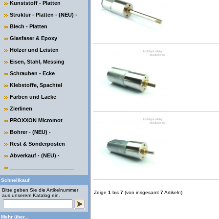
Kunststoff - Platten
Struktur - Platten - (NEU) -
Blech - Platten
Glasfaser & Epoxy
Hölzer und Leisten
Eisen, Stahl, Messing
Schrauben - Ecke
Klebstoffe, Spachtel
Farben und Lacke
Zierlinen
PROXXON Micromot
Bohrer - (NEU) -
Rest & Sonderposten
Abverkauf - (NEU) -
______________________
Schnellkauf
Bitte geben Sie die Artikelnummer
Zeige
1
bis
7
(von insgesamt
7
Artikeln)
aus unserem Katalog ein.
Mehr über...