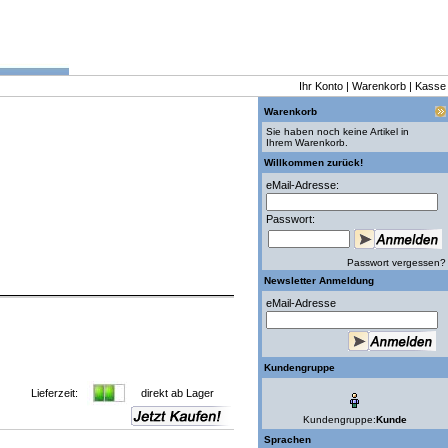
Ihr Konto
|
Warenkorb
|
Kasse
Warenkorb
Sie haben noch keine Artikel in
Ihrem Warenkorb.
Willkommen zurück!
eMail-Adresse:
Passwort:
Passwort vergessen?
Newsletter Anmeldung
eMail-Adresse
Kundengruppe
Lieferzeit:
direkt ab Lager
Kundengruppe:
Kunde
Sprachen