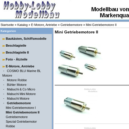
Startseite
»
Katalog
»
E-Motore, Antriebe
»
Getriebemotore
»
Mini Getriebemotore II
Kategorien
Mini Getriebemotore II
Baukästen, Schiffsmodelle
Beschlagteile
Beschlagteile II
Foto - Ätzteile
E-Motore, Antriebe
-
COSMO BLU Marine BL
Motore
-
Motore Robbe
-
Bühler Motore
-
Mabuchi & Co Micro
-
Mabuchi Mini Motore
-
Mabuchi Motore
-
Getriebemotore
Mini Getriebemotore I
Mini Getriebemotore II
Getriebemotore
Spezial Getriebemotor
Robbe