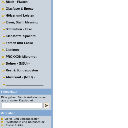
Blech - Platten
Glasfaser & Epoxy
Hölzer und Leisten
Eisen, Stahl, Messing
Schrauben - Ecke
Klebstoffe, Spachtel
Farben und Lacke
Zierlinen
PROXXON Micromot
Bohrer - (NEU) -
Rest & Sonderposten
Abverkauf - (NEU) -
______________________
Schnellkauf
Bitte geben Sie die Artikelnummer
aus unserem Katalog ein.
Mehr über...
Liefer- und Versandkosten
Privatsphäre und Datenschutz
Unsere AGB's