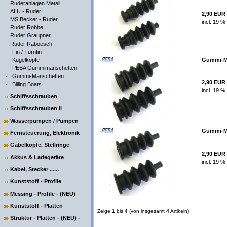
Ruderanlagen Metall
ALU - Ruder
2,90 EUR
MS Becker - Ruder
incl. 19 %
Ruder Robbe
Ruder Graupner
Ruder Raboesch
-
Fin / Turnfin
-
Kugelköpfe
Gummi-Man
-
PEBA Gummimanschetten
-
Gummi-Manschetten
2,90 EUR
-
Billing Boats
incl. 19 %
Schiffsschrauben
Schiffsschrauben II
Wasserpumpen / Pumpen
Gummi-Man
Fernsteuerung, Elektronik
Gabelköpfe, Stellringe
2,90 EUR
Akkus & Ladegeräte
incl. 19 %
Kabel, Stecker ......
Kunststoff - Profile
Messing - Profile - (NEU)
Kunststoff - Platten
Zeige
1
bis
4
(von insgesamt
4
Artikeln)
Struktur - Platten - (NEU) -