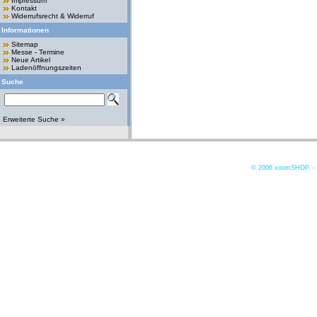
Impressum
Kontakt
Widerrufsrecht & Widerruf
Informationen
Sitemap
Messe - Termine
Neue Artikel
Ladenöffnungszeiten
Suche
Erweiterte Suche »
© 2006
xoomSHOP. -