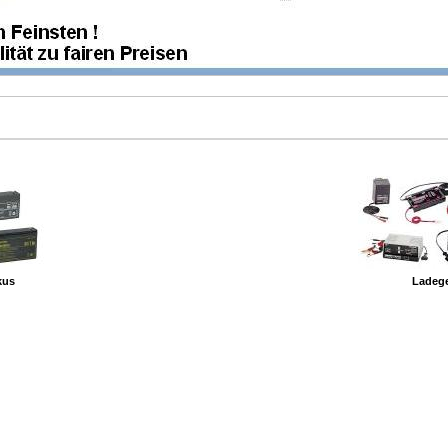
kus
Ladege