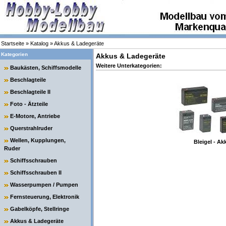
Startseite
»
Katalog
»
Akkus & Ladegeräte
Kategorien
Akkus & Ladegeräte
Weitere Unterkategorien:
Baukästen, Schiffsmodelle
Beschlagteile
Beschlagteile II
Foto - Ätzteile
E-Motore, Antriebe
Querstrahlruder
Wellen, Kupplungen,
Bleigel - Ak
Ruder
Schiffsschrauben
Schiffsschrauben II
Wasserpumpen / Pumpen
Fernsteuerung, Elektronik
Gabelköpfe, Stellringe
Akkus & Ladegeräte