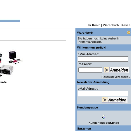
Ihr Konto
|
Warenkorb
|
Kasse
Warenkorb
Sie haben noch keine Artikel in
Ihrem Warenkorb.
Willkommen zurück!
eMail-Adresse:
Passwort:
Passwort vergessen?
räte
Newsletter Anmeldung
eMail-Adresse
Kundengruppe
Kundengruppe:
Kunde
Sprachen