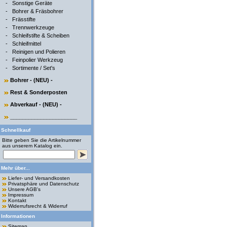
-
Sonstige Geräte
-
Bohrer & Fräsbohrer
-
Frässtifte
-
Trennwerkzeuge
-
Schleifstifte & Scheiben
-
Schleifmittel
-
Reinigen und Polieren
-
Feinpolier Werkzeug
-
Sortimente / Set's
Bohrer - (NEU) -
Rest & Sonderposten
Abverkauf - (NEU) -
______________________
Schnellkauf
Bitte geben Sie die Artikelnummer
aus unserem Katalog ein.
Mehr über...
Liefer- und Versandkosten
Privatsphäre und Datenschutz
Unsere AGB's
Impressum
Kontakt
Widerrufsrecht & Widerruf
Informationen
Sitemap