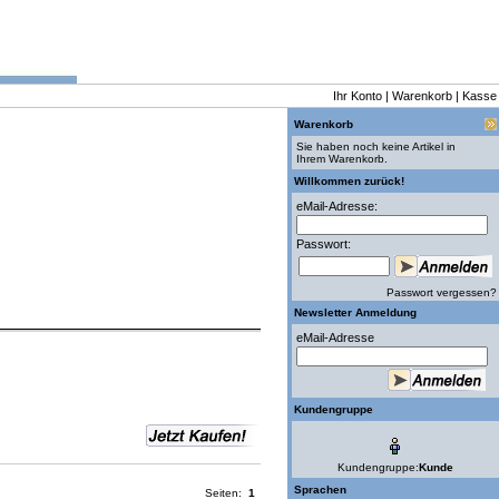
Ihr Konto
|
Warenkorb
|
Kasse
Warenkorb
Sie haben noch keine Artikel in
Ihrem Warenkorb.
Willkommen zurück!
eMail-Adresse:
Passwort:
Passwort vergessen?
Newsletter Anmeldung
eMail-Adresse
Kundengruppe
Kundengruppe:
Kunde
Sprachen
Seiten:
1