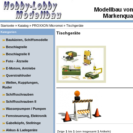
Startseite
»
Katalog
»
PROXXON Micromot
»
Tischgeräte
Kategorien
Tischgeräte
Baukästen, Schiffsmodelle
Beschlagteile
Beschlagteile II
Foto - Ätzteile
E-Motore, Antriebe
Querstrahlruder
Wellen, Kupplungen,
Ruder
Schiffsschrauben
Schiffsschrauben II
Wasserpumpen / Pumpen
Fernsteuerung, Elektronik
Gabelköpfe, Stellringe
Akkus & Ladegeräte
Zeige
1
bis
1
(von insgesamt
1
Artikeln)