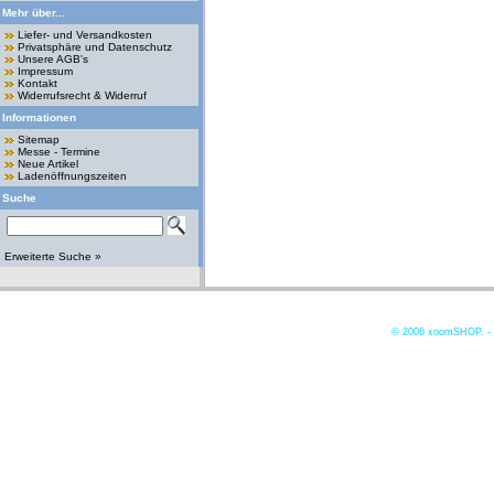
Mehr über...
Liefer- und Versandkosten
Privatsphäre und Datenschutz
Unsere AGB's
Impressum
Kontakt
Widerrufsrecht & Widerruf
Informationen
Sitemap
Messe - Termine
Neue Artikel
Ladenöffnungszeiten
Suche
Erweiterte Suche »
© 2006
xoomSHOP. -