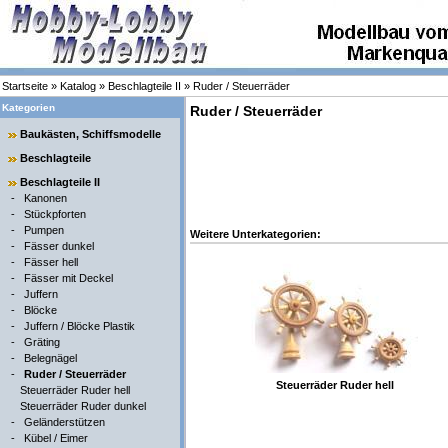
Startseite
»
Katalog
»
Beschlagteile II
»
Ruder / Steuerräder
Kategorien
Ruder / Steuerräder
Baukästen, Schiffsmodelle
Beschlagteile
Beschlagteile II
-
Kanonen
-
Stückpforten
-
Pumpen
Weitere Unterkategorien:
-
Fässer dunkel
-
Fässer hell
-
Fässer mit Deckel
-
Juffern
-
Blöcke
-
Juffern / Blöcke Plastik
-
Gräting
-
Belegnägel
-
Ruder / Steuerräder
Steuerräder Ruder hell
Steuerräder Ruder hell
Steuerräder Ruder dunkel
-
Geländerstützen
-
Kübel / Eimer