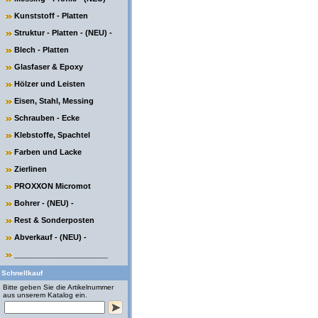
Kunststoff - Platten
Struktur - Platten - (NEU) -
Blech - Platten
Glasfaser & Epoxy
Hölzer und Leisten
Eisen, Stahl, Messing
Schrauben - Ecke
Klebstoffe, Spachtel
Farben und Lacke
Zierlinen
PROXXON Micromot
Bohrer - (NEU) -
Rest & Sonderposten
Abverkauf - (NEU) -
______________________
Schnellkauf
Bitte geben Sie die Artikelnummer
aus unserem Katalog ein.