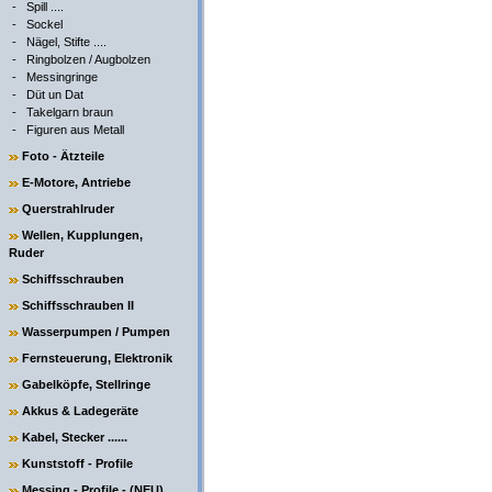
-
Spill ....
-
Sockel
-
Nägel, Stifte ....
-
Ringbolzen / Augbolzen
-
Messingringe
-
Düt un Dat
-
Takelgarn braun
-
Figuren aus Metall
Foto - Ätzteile
E-Motore, Antriebe
Querstrahlruder
Wellen, Kupplungen,
Ruder
Schiffsschrauben
Schiffsschrauben II
Wasserpumpen / Pumpen
Fernsteuerung, Elektronik
Gabelköpfe, Stellringe
Akkus & Ladegeräte
Kabel, Stecker ......
Kunststoff - Profile
Messing - Profile - (NEU)