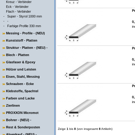
Kreuz - Verbinder
Eck - Verbinder
P
Flach - Verbinder
-
Super - Styrol 1000 mm
-
-
0
-
Farbige Profile 330 mm
in
Messing - Profile - (NEU)
Kunststoff - Platten
Struktur - Platten - (NEU) -
P
Blech - Platten
0
Glasfaser & Epoxy
in
Hölzer und Leisten
Eisen, Stahl, Messing
Schrauben - Ecke
P
Klebstoffe, Spachtel
0
Farben und Lacke
in
Zierlinen
PROXXON Micromot
Bohrer - (NEU) -
Rest & Sonderposten
Zeige
1
bis
8
(von insgesamt
8
Artikeln)
Abverkauf - (NEU) -