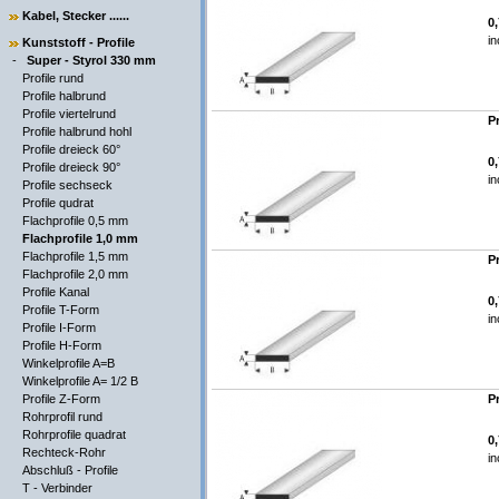
Kabel, Stecker ......
0
in
Kunststoff - Profile
-
Super - Styrol 330 mm
Profile rund
Profile halbrund
Profile viertelrund
P
Profile halbrund hohl
Profile dreieck 60°
0
Profile dreieck 90°
in
Profile sechseck
Profile qudrat
Flachprofile 0,5 mm
Flachprofile 1,0 mm
Flachprofile 1,5 mm
P
Flachprofile 2,0 mm
Profile Kanal
0
Profile T-Form
in
Profile I-Form
Profile H-Form
Winkelprofile A=B
Winkelprofile A= 1/2 B
Profile Z-Form
P
Rohrprofil rund
Rohrprofile quadrat
0
Rechteck-Rohr
in
Abschluß - Profile
T - Verbinder