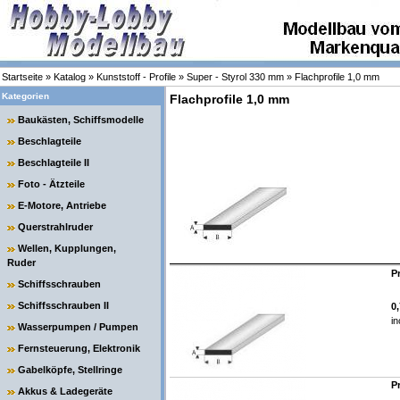
Startseite
»
Katalog
»
Kunststoff - Profile
»
Super - Styrol 330 mm
»
Flachprofile 1,0 mm
Kategorien
Flachprofile 1,0 mm
Baukästen, Schiffsmodelle
Beschlagteile
Beschlagteile II
Foto - Ätzteile
E-Motore, Antriebe
Querstrahlruder
Wellen, Kupplungen,
Ruder
P
Schiffsschrauben
Schiffsschrauben II
0
in
Wasserpumpen / Pumpen
Fernsteuerung, Elektronik
Gabelköpfe, Stellringe
P
Akkus & Ladegeräte