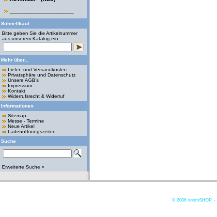
______________________
Schnellkauf
Bitte geben Sie die Artikelnummer
aus unserem Katalog ein.
Mehr über...
Liefer- und Versandkosten
Privatsphäre und Datenschutz
Unsere AGB's
Impressum
Kontakt
Widerrufsrecht & Widerruf
Informationen
Sitemap
Messe - Termine
Neue Artikel
Ladenöffnungszeiten
Suche
Erweiterte Suche »
© 2006
xoomSHOP. -