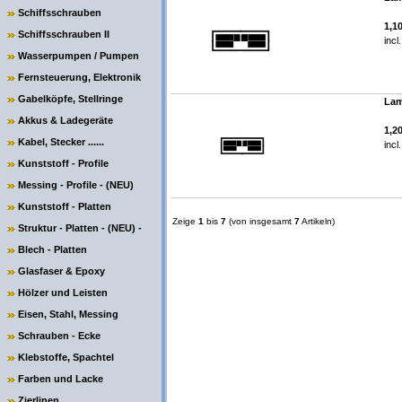
Schiffsschrauben
1,1
Schiffsschrauben II
incl
Wasserpumpen / Pumpen
Fernsteuerung, Elektronik
Gabelköpfe, Stellringe
Lam
Akkus & Ladegeräte
1,2
Kabel, Stecker ......
incl
Kunststoff - Profile
Messing - Profile - (NEU)
Kunststoff - Platten
Zeige
1
bis
7
(von insgesamt
7
Artikeln)
Struktur - Platten - (NEU) -
Blech - Platten
Glasfaser & Epoxy
Hölzer und Leisten
Eisen, Stahl, Messing
Schrauben - Ecke
Klebstoffe, Spachtel
Farben und Lacke
Zierlinen