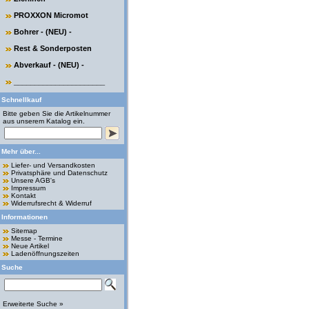
PROXXON Micromot
Bohrer - (NEU) -
Rest & Sonderposten
Abverkauf - (NEU) -
______________________
Schnellkauf
Bitte geben Sie die Artikelnummer
aus unserem Katalog ein.
Mehr über...
Liefer- und Versandkosten
Privatsphäre und Datenschutz
Unsere AGB's
Impressum
Kontakt
Widerrufsrecht & Widerruf
Informationen
Sitemap
Messe - Termine
Neue Artikel
Ladenöffnungszeiten
Suche
Erweiterte Suche »