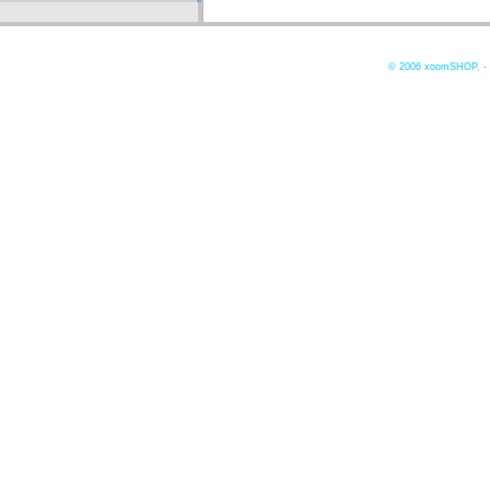
© 2006
xoomSHOP. -