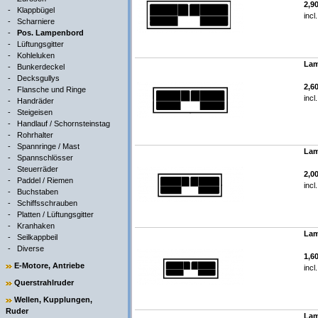
2,9
-
Klappbügel
incl
-
Scharniere
-
Pos. Lampenbord
-
Lüftungsgitter
-
Kohleluken
Lam
-
Bunkerdeckel
-
Decksgullys
2,6
-
Flansche und Ringe
incl
-
Handräder
-
Steigeisen
-
Handlauf / Schornsteinstag
-
Rohrhalter
-
Spannringe / Mast
Lam
-
Spannschlösser
-
Steuerräder
2,0
-
Paddel / Riemen
incl
-
Buchstaben
-
Schiffsschrauben
-
Platten / Lüftungsgitter
-
Kranhaken
Lam
-
Seilkappbeil
-
Diverse
1,6
E-Motore, Antriebe
incl
Querstrahlruder
Wellen, Kupplungen,
Ruder
Lam