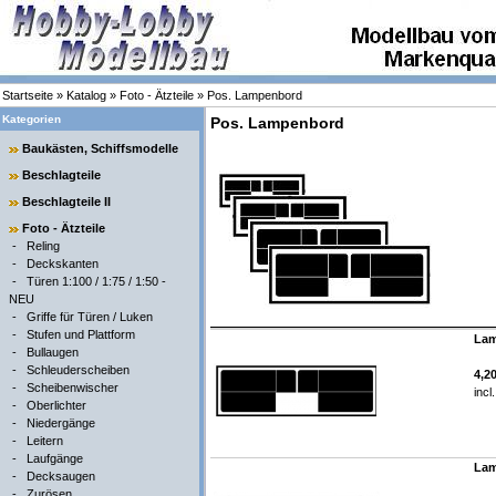
Startseite
»
Katalog
»
Foto - Ätzteile
»
Pos. Lampenbord
Kategorien
Pos. Lampenbord
Baukästen, Schiffsmodelle
Beschlagteile
Beschlagteile II
Foto - Ätzteile
-
Reling
-
Deckskanten
-
Türen 1:100 / 1:75 / 1:50 -
NEU
-
Griffe für Türen / Luken
-
Stufen und Plattform
Lam
-
Bullaugen
-
Schleuderscheiben
4,2
-
Scheibenwischer
incl
-
Oberlichter
-
Niedergänge
-
Leitern
-
Laufgänge
Lam
-
Decksaugen
-
Zurösen