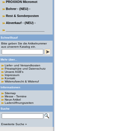
PROXXON Micromot
Bohrer - (NEU) -
Rest & Sonderposten
Abverkauf - (NEU) -
______________________
Schnellkauf
Bitte geben Sie die Artikelnummer
aus unserem Katalog ein.
Mehr über...
Liefer- und Versandkosten
Privatsphäre und Datenschutz
Unsere AGB's
Impressum
Kontakt
Widerrufsrecht & Widerruf
Informationen
Sitemap
Messe - Termine
Neue Artikel
Ladenöffnungszeiten
Suche
Erweiterte Suche »