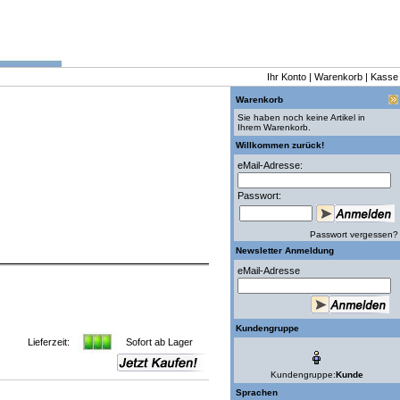
Ihr Konto
|
Warenkorb
|
Kasse
Warenkorb
Sie haben noch keine Artikel in
Ihrem Warenkorb.
Willkommen zurück!
eMail-Adresse:
Passwort:
Passwort vergessen?
Newsletter Anmeldung
eMail-Adresse
Kundengruppe
Lieferzeit:
Sofort ab Lager
Kundengruppe:
Kunde
Sprachen