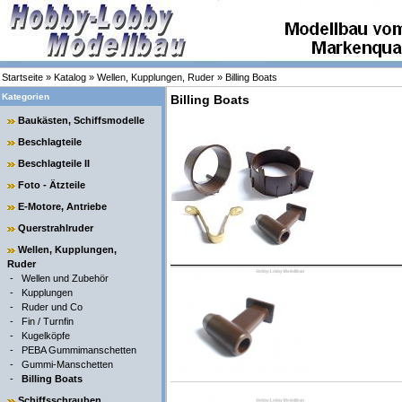
Startseite
»
Katalog
»
Wellen, Kupplungen, Ruder
»
Billing Boats
Kategorien
Billing Boats
Baukästen, Schiffsmodelle
Beschlagteile
Beschlagteile II
Foto - Ätzteile
E-Motore, Antriebe
Querstrahlruder
Wellen, Kupplungen,
Ruder
-
Wellen und Zubehör
-
Kupplungen
-
Ruder und Co
-
Fin / Turnfin
-
Kugelköpfe
-
PEBA Gummimanschetten
-
Gummi-Manschetten
-
Billing Boats
Schiffsschrauben