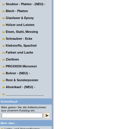
Struktur - Platten - (NEU) -
Blech - Platten
Glasfaser & Epoxy
Hölzer und Leisten
Eisen, Stahl, Messing
Schrauben - Ecke
Klebstoffe, Spachtel
Farben und Lacke
Zierlinen
PROXXON Micromot
Bohrer - (NEU) -
Rest & Sonderposten
Abverkauf - (NEU) -
______________________
Schnellkauf
Bitte geben Sie die Artikelnummer
aus unserem Katalog ein.
Mehr über...
Liefer- und Versandkosten