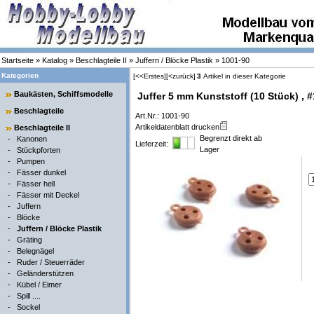
Startseite
»
Katalog
»
Beschlagteile II
»
Juffern / Blöcke Plastik
»
1001-90
Kategorien
[<<Erstes]
[<zurück]
3
Artikel in dieser Kategorie
Baukästen, Schiffsmodelle
Juffer 5 mm Kunststoff (10 Stück) , 
Beschlagteile
Art.Nr.: 1001-90
Artikeldatenblatt drucken
Beschlagteile II
Begrenzt direkt ab
-
Kanonen
Lieferzeit:
Lager
-
Stückpforten
-
Pumpen
-
Fässer dunkel
-
Fässer hell
-
Fässer mit Deckel
-
Juffern
-
Blöcke
-
Juffern / Blöcke Plastik
-
Gräting
-
Belegnägel
-
Ruder / Steuerräder
-
Geländerstützen
-
Kübel / Eimer
-
Spill ....
-
Sockel