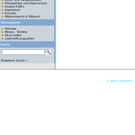
Privatsphäre und Datenschutz
Unsere AGB's
Impressum
Kontakt
Widerrufsrecht & Widerruf
Informationen
Sitemap
Messe - Termine
Neue Artikel
Ladenöffnungszeiten
Suche
Erweiterte Suche »
© 2006
xoomSHOP. -