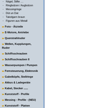
-
Nägel, Stifte ....
-
Ringbolzen / Augbolzen
-
Messingringe
-
Düt un Dat
-
Takelgarn braun
-
Figuren aus Metall
Foto - Ätzteile
E-Motore, Antriebe
Querstrahlruder
Wellen, Kupplungen,
Ruder
Schiffsschrauben
Schiffsschrauben II
Wasserpumpen / Pumpen
Fernsteuerung, Elektronik
Gabelköpfe, Stellringe
Akkus & Ladegeräte
Kabel, Stecker ......
Kunststoff - Profile
Messing - Profile - (NEU)
Kunststoff - Platten