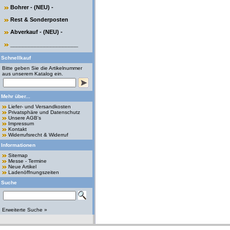
Bohrer - (NEU) -
Rest & Sonderposten
Abverkauf - (NEU) -
______________________
Schnellkauf
Bitte geben Sie die Artikelnummer
aus unserem Katalog ein.
Mehr über...
Liefer- und Versandkosten
Privatsphäre und Datenschutz
Unsere AGB's
Impressum
Kontakt
Widerrufsrecht & Widerruf
Informationen
Sitemap
Messe - Termine
Neue Artikel
Ladenöffnungszeiten
Suche
Erweiterte Suche »