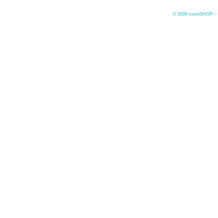
© 2006
xoomSHOP. -