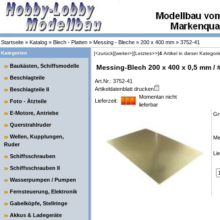
Startseite
»
Katalog
»
Blech - Platten
»
Messing - Bleche
»
200 x 400 mm
»
3752-41
Kategorien
[<zurück]
[weiter>]
[Letztes>>]
4
Artikel in dieser Kategori
Baukästen, Schiffsmodelle
Messing-Blech 200 x 400 x 0,5 mm / 
Beschlagteile
Art.Nr.: 3752-41
Artikeldatenblatt drucken
Beschlagteile II
Momentan nicht
Lieferzeit:
Foto - Ätzteile
lieferbar
E-Motore, Antriebe
Gr
Querstrahlruder
Wellen, Kupplungen,
Me
Ruder
Lie
Schiffsschrauben
Schiffsschrauben II
Wasserpumpen / Pumpen
Fernsteuerung, Elektronik
Gabelköpfe, Stellringe
Akkus & Ladegeräte