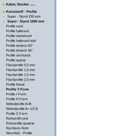
Kabel, Stecker ......
Kunststoff - Profile
-
Super - Styrol 330 mm
-
Super - Styrol 1000 mm
Profile rund
Profile halbrund
Profile viertelrund
Profile halbrund hohl
Profile dreieck 60°
Profile dreieck 90°
Profile sechseck
Profile qudrat
Flachprofile 0,5 mm
Flachprofile 1,0 mm
Flachprofile 1,5 mm
Flachprofile 2,0 mm
Profile Kanal
Profile T-Form
Profile I-Form
Profile H-Form
Winkelprofile A=B
Winkelprofile A= 1/2 B
Profile Z-Form
Rohrprofil rund
Rohrprofile quadrat
Rechteck-Rohr
Abschluß - Profile