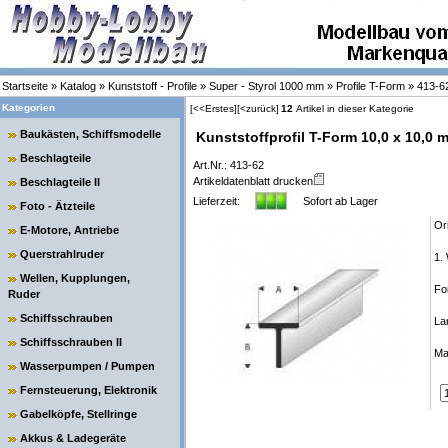
Startseite
»
Katalog
»
Kunststoff - Profile
»
Super - Styrol 1000 mm
»
Profile T-Form
»
413-6
Kategorien
[<<Erstes]
[<zurück]
12
Artikel in dieser Kategorie
Baukästen, Schiffsmodelle
Kunststoffprofil T-Form 10,0 x 10,0
Beschlagteile
Art.Nr.: 413-62
Artikeldatenblatt drucken
Beschlagteile II
Lieferzeit:
Sofort ab Lager
Foto - Ätzteile
Or
E-Motore, Antriebe
Querstrahlruder
1. 
Wellen, Kupplungen,
Fo
Ruder
Schiffsschrauben
La
Schiffsschrauben II
Ma
Wasserpumpen / Pumpen
Fernsteuerung, Elektronik
Gabelköpfe, Stellringe
Akkus & Ladegeräte