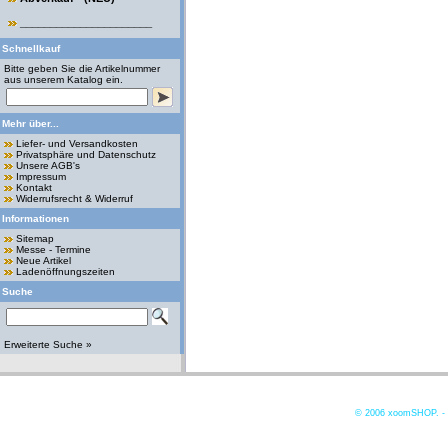
______________________
Schnellkauf
Bitte geben Sie die Artikelnummer
aus unserem Katalog ein.
Mehr über...
Liefer- und Versandkosten
Privatsphäre und Datenschutz
Unsere AGB's
Impressum
Kontakt
Widerrufsrecht & Widerruf
Informationen
Sitemap
Messe - Termine
Neue Artikel
Ladenöffnungszeiten
Suche
Erweiterte Suche »
© 2006
xoomSHOP. -