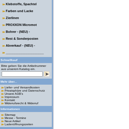
Klebstoffe, Spachtel
Farben und Lacke
Zierlinen
PROXXON Micromot
Bohrer - (NEU) -
Rest & Sonderposten
Abverkauf - (NEU) -
______________________
Schnellkauf
Bitte geben Sie die Artikelnummer
aus unserem Katalog ein.
Mehr über...
Liefer- und Versandkosten
Privatsphäre und Datenschutz
Unsere AGB's
Impressum
Kontakt
Widerrufsrecht & Widerruf
Informationen
Sitemap
Messe - Termine
Neue Artikel
Ladenöffnungszeiten