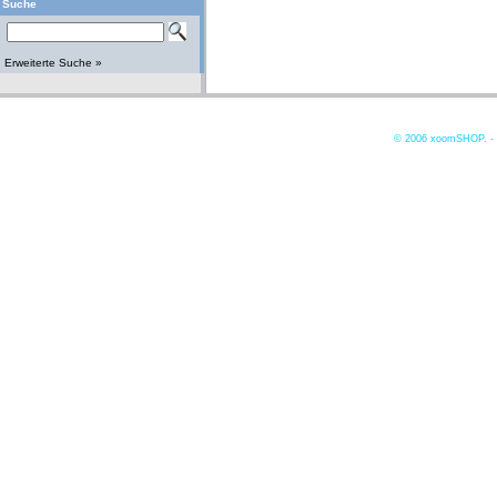
Suche
Erweiterte Suche »
© 2006
xoomSHOP. -