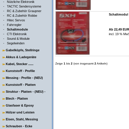
-
Nützliche Elektronik
-
TACTIC Sendersysteme
-
RC & Zubehör Graupner
Schaltmodul 
-
RC & Zubehör Robbe
-
Hitec Servos
-
Fahrregler
-
Schaltmodule
Ab 22,49 EU
-
CTI Elektronik
incl. 19 % MwS
-
Sound & Module
-
Segelwinden
Gabelköpfe, Stellringe
Akkus & Ladegeräte
Zeige
1
bis
2
(von insgesamt
2
Artikeln)
Kabel, Stecker ......
Kunststoff - Profile
Messing - Profile - (NEU)
Kunststoff - Platten
Struktur - Platten - (NEU) -
Blech - Platten
Glasfaser & Epoxy
Hölzer und Leisten
Eisen, Stahl, Messing
Schrauben - Ecke