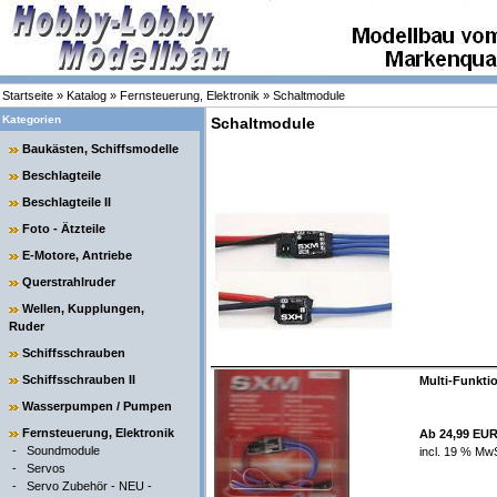
Startseite
»
Katalog
»
Fernsteuerung, Elektronik
»
Schaltmodule
Kategorien
Schaltmodule
Baukästen, Schiffsmodelle
Beschlagteile
Beschlagteile II
Foto - Ätzteile
E-Motore, Antriebe
Querstrahlruder
Wellen, Kupplungen,
Ruder
Schiffsschrauben
Schiffsschrauben II
Multi-Funkti
Wasserpumpen / Pumpen
Fernsteuerung, Elektronik
Ab 24,99 EU
-
Soundmodule
incl. 19 % MwS
-
Servos
-
Servo Zubehör - NEU -