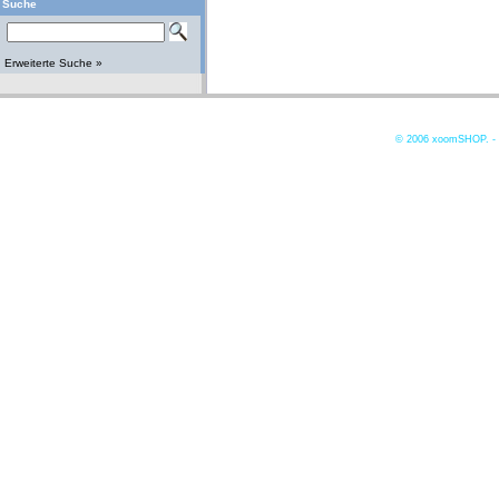
Suche
Erweiterte Suche »
© 2006
xoomSHOP. -