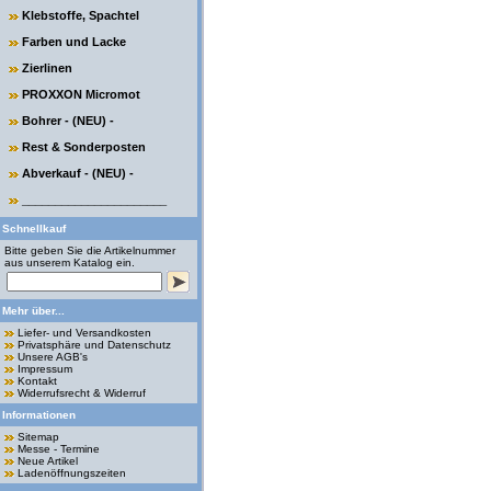
Klebstoffe, Spachtel
Farben und Lacke
Zierlinen
PROXXON Micromot
Bohrer - (NEU) -
Rest & Sonderposten
Abverkauf - (NEU) -
______________________
Schnellkauf
Bitte geben Sie die Artikelnummer
aus unserem Katalog ein.
Mehr über...
Liefer- und Versandkosten
Privatsphäre und Datenschutz
Unsere AGB's
Impressum
Kontakt
Widerrufsrecht & Widerruf
Informationen
Sitemap
Messe - Termine
Neue Artikel
Ladenöffnungszeiten