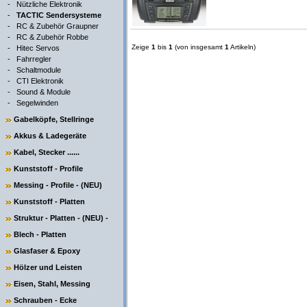
-
Nützliche Elektronik
-
TACTIC Sendersysteme
-
RC & Zubehör Graupner
-
RC & Zubehör Robbe
Zeige
1
bis
1
(von insgesamt
1
Artikeln)
-
Hitec Servos
-
Fahrregler
-
Schaltmodule
-
CTI Elektronik
-
Sound & Module
-
Segelwinden
Gabelköpfe, Stellringe
Akkus & Ladegeräte
Kabel, Stecker ......
Kunststoff - Profile
Messing - Profile - (NEU)
Kunststoff - Platten
Struktur - Platten - (NEU) -
Blech - Platten
Glasfaser & Epoxy
Hölzer und Leisten
Eisen, Stahl, Messing
Schrauben - Ecke