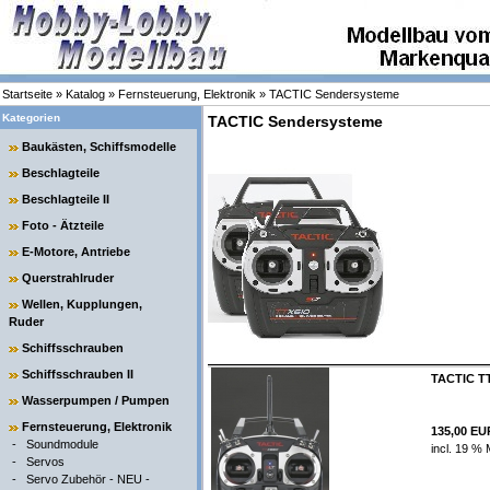
Startseite
»
Katalog
»
Fernsteuerung, Elektronik
»
TACTIC Sendersysteme
Kategorien
TACTIC Sendersysteme
Baukästen, Schiffsmodelle
Beschlagteile
Beschlagteile II
Foto - Ätzteile
E-Motore, Antriebe
Querstrahlruder
Wellen, Kupplungen,
Ruder
Schiffsschrauben
Schiffsschrauben II
TACTIC TT
Wasserpumpen / Pumpen
Fernsteuerung, Elektronik
135,00 EU
-
Soundmodule
incl. 19 % 
-
Servos
-
Servo Zubehör - NEU -