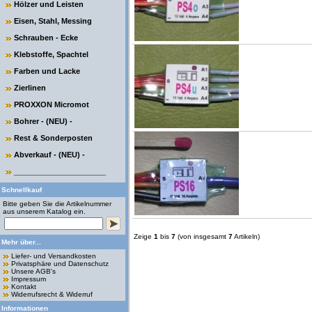
Hölzer und Leisten
Eisen, Stahl, Messing
Schrauben - Ecke
Klebstoffe, Spachtel
Farben und Lacke
Zierlinen
PROXXON Micromot
Bohrer - (NEU) -
Rest & Sonderposten
Abverkauf - (NEU) -
______________________
Schnellkauf
Bitte geben Sie die Artikelnummer
aus unserem Katalog ein.
Zeige
1
bis
7
(von insgesamt
7
Artikeln)
Mehr über...
Liefer- und Versandkosten
Privatsphäre und Datenschutz
Unsere AGB's
Impressum
Kontakt
Widerrufsrecht & Widerruf
Informationen