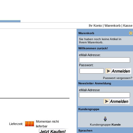
Ihr Konto
|
Warenkorb
|
Kasse
Warenkorb
Sie haben noch keine Artikel in
Ihrem Warenkorb.
Willkommen zurück!
eMail-Adresse:
Passwort:
Passwort vergessen?
Newsletter Anmeldung
eMail-Adresse
Kundengruppe
Momentan nicht
Lieferzeit:
Kundengruppe:
Kunde
lieferbar
Sprachen