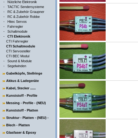
-
Nützliche Elektronik
-
TACTIC Sendersysteme
-
RC & Zubehör Graupner
-
RC & Zubehör Robbe
-
Hitec Servos
-
Fahrregler
-
Schaltmodule
-
CTI Elektronik
CTI Fahrregler
CTI Schaltmodule
CTI Servosteller
CTI BEC Modul
-
Sound & Module
-
Segelwinden
Gabelköpfe, Stellringe
Akkus & Ladegeräte
Kabel, Stecker ......
Kunststoff - Profile
Messing - Profile - (NEU)
Kunststoff - Platten
Struktur - Platten - (NEU) -
Blech - Platten
Glasfaser & Epoxy