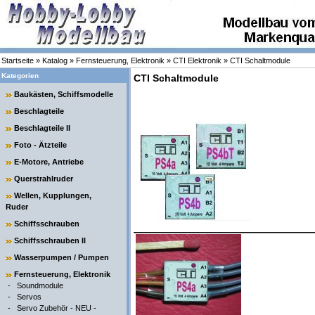
Startseite
»
Katalog
»
Fernsteuerung, Elektronik
»
CTI Elektronik
»
CTI Schaltmodule
Kategorien
CTI Schaltmodule
Baukästen, Schiffsmodelle
Beschlagteile
Beschlagteile II
Foto - Ätzteile
E-Motore, Antriebe
Querstrahlruder
Wellen, Kupplungen,
Ruder
Schiffsschrauben
Schiffsschrauben II
Wasserpumpen / Pumpen
Fernsteuerung, Elektronik
-
Soundmodule
-
Servos
-
Servo Zubehör - NEU -