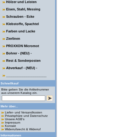
Hölzer und Leisten
Eisen, Stahl, Messing
Schrauben - Ecke
Klebstoffe, Spachtel
Farben und Lacke
Zierlinen
PROXXON Micromot
Bohrer - (NEU) -
Rest & Sonderposten
Abverkauf - (NEU) -
______________________
Schnellkauf
Bitte geben Sie die Artikelnummer
aus unserem Katalog ein.
Mehr über...
Liefer- und Versandkosten
Privatsphäre und Datenschutz
Unsere AGB's
Impressum
Kontakt
Widerrufsrecht & Widerruf
Informationen