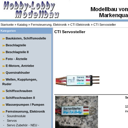
Startseite
»
Katalog
»
Fernsteuerung, Elektronik
»
CTI Elektronik
»
CTI Servosteller
Kategorien
CTI Servosteller
Baukästen, Schiffsmodelle
Beschlagteile
Beschlagteile II
Foto - Ätzteile
E-Motore, Antriebe
Querstrahlruder
Wellen, Kupplungen,
Ruder
Schiffsschrauben
S
Schiffsschrauben II
Wasserpumpen / Pumpen
1
in
Fernsteuerung, Elektronik
-
Soundmodule
-
Servos
-
Servo Zubehör - NEU -