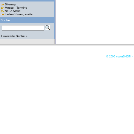
Sitemap
Messe - Termine
Neue Artikel
Ladenöffnungszeiten
Suche
Erweiterte Suche »
© 2006
xoomSHOP. -