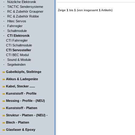
-
Nützliche Elektronik
-
TACTIC Sendersysteme
Zeige
1
bis
1
(von insgesamt
1
Artikeln)
-
RC & Zubehör Graupner
-
RC & Zubehör Robbe
-
Hitec Servos
-
Fahrregler
-
Schaltmodule
-
CTI Elektronik
CTI Fahrregler
CTI Schaltmodule
CTI Servosteller
CTI BEC Modul
-
Sound & Module
-
Segelwinden
Gabelköpfe, Stellringe
Akkus & Ladegeräte
Kabel, Stecker ......
Kunststoff - Profile
Messing - Profile - (NEU)
Kunststoff - Platten
Struktur - Platten - (NEU) -
Blech - Platten
Glasfaser & Epoxy