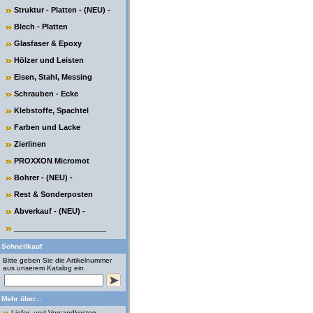
Struktur - Platten - (NEU) -
Blech - Platten
Glasfaser & Epoxy
Hölzer und Leisten
Eisen, Stahl, Messing
Schrauben - Ecke
Klebstoffe, Spachtel
Farben und Lacke
Zierlinen
PROXXON Micromot
Bohrer - (NEU) -
Rest & Sonderposten
Abverkauf - (NEU) -
______________________
Schnellkauf
Bitte geben Sie die Artikelnummer
aus unserem Katalog ein.
Mehr über...
Liefer- und Versandkosten