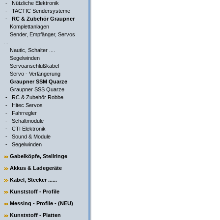
-
Nützliche Elektronik
-
TACTIC Sendersysteme
-
RC & Zubehör Graupner
Komplettanlagen
Sender, Empfänger, Servos
...
Nautic, Schalter ....
Segelwinden
Servoanschlußkabel
Servo - Verlängerung
Graupner SSM Quarze
Graupner SSS Quarze
-
RC & Zubehör Robbe
-
Hitec Servos
-
Fahrregler
-
Schaltmodule
-
CTI Elektronik
-
Sound & Module
-
Segelwinden
Gabelköpfe, Stellringe
Akkus & Ladegeräte
Kabel, Stecker ......
Kunststoff - Profile
Messing - Profile - (NEU)
Kunststoff - Platten