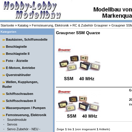
Startseite
»
Katalog
»
Fernsteuerung, Elektronik
»
RC & Zubehör Graupner
»
Graupner SS
Kategorien
Graupner SSM Quarze
Baukästen, Schiffsmodelle
Beschlagteile
Beschlagteile II
Foto - Ätzteile
E-Motore, Antriebe
Querstrahlruder
Wellen, Kupplungen,
Ruder
G
Schiffsschrauben
2
Schiffsschrauben II
in
Wasserpumpen / Pumpen
Fernsteuerung, Elektronik
-
Soundmodule
-
Servos
-
Servo Zubehör - NEU -
Zeige
1
bis
1
(von insgesamt
1
Artikeln)