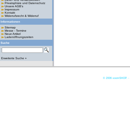
Privatsphäre und Datenschutz
Unsere AGB's
Impressum
Kontakt
Widerrufsrecht & Widerruf
Informationen
Sitemap
Messe - Termine
Neue Artikel
Ladenöffnungszeiten
Suche
Erweiterte Suche »
© 2006
xoomSHOP. -