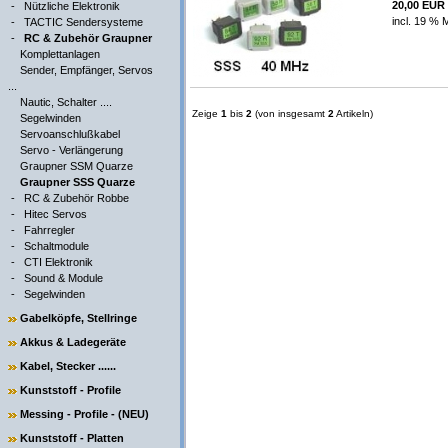
20,00 EUR
-
Nützliche Elektronik
incl. 19 % 
-
TACTIC Sendersysteme
-
RC & Zubehör Graupner
Komplettanlagen
Sender, Empfänger, Servos
...
Nautic, Schalter ....
Zeige
1
bis
2
(von insgesamt
2
Artikeln)
Segelwinden
Servoanschlußkabel
Servo - Verlängerung
Graupner SSM Quarze
Graupner SSS Quarze
-
RC & Zubehör Robbe
-
Hitec Servos
-
Fahrregler
-
Schaltmodule
-
CTI Elektronik
-
Sound & Module
-
Segelwinden
Gabelköpfe, Stellringe
Akkus & Ladegeräte
Kabel, Stecker ......
Kunststoff - Profile
Messing - Profile - (NEU)
Kunststoff - Platten