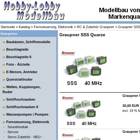
Startseite
»
Katalog
»
Fernsteuerung, Elektronik
»
RC & Zubehör Graupner
»
Graupner SS
Kategorien
Graupner SSS Quarze
Baukästen, Schiffsmodelle
Beschlagteile
Beschlagteile II
Foto - Ätzteile
E-Motore, Antriebe
Querstrahlruder
Wellen, Kupplungen,
Ruder
Graupner S
Schiffsschrauben
20,00 EUR
Schiffsschrauben II
incl. 19 % 
Wasserpumpen / Pumpen
Fernsteuerung, Elektronik
-
Soundmodule
Graupner S
-
Servos
-
Servo Zubehör - NEU -