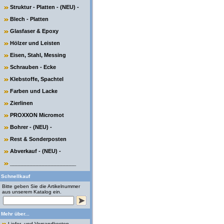
Struktur - Platten - (NEU) -
Blech - Platten
Glasfaser & Epoxy
Hölzer und Leisten
Eisen, Stahl, Messing
Schrauben - Ecke
Klebstoffe, Spachtel
Farben und Lacke
Zierlinen
PROXXON Micromot
Bohrer - (NEU) -
Rest & Sonderposten
Abverkauf - (NEU) -
______________________
Schnellkauf
Bitte geben Sie die Artikelnummer
aus unserem Katalog ein.
Mehr über...
Liefer- und Versandkosten