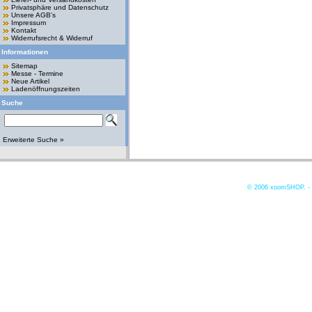
Privatsphäre und Datenschutz
Unsere AGB's
Impressum
Kontakt
Widerrufsrecht & Widerruf
Informationen
Sitemap
Messe - Termine
Neue Artikel
Ladenöffnungszeiten
Suche
Erweiterte Suche »
© 2006
xoomSHOP. -