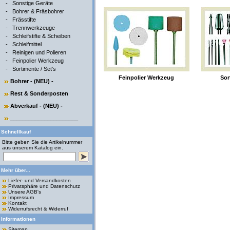
-
Sonstige Geräte
-
Bohrer & Fräsbohrer
-
Frässtifte
-
Trennwerkzeuge
-
Schleifstifte & Scheiben
-
Schleifmittel
-
Reinigen und Polieren
-
Feinpolier Werkzeug
-
Sortimente / Set's
Feinpolier Werkzeug
Sor
Bohrer - (NEU) -
Rest & Sonderposten
Abverkauf - (NEU) -
______________________
Schnellkauf
Bitte geben Sie die Artikelnummer
aus unserem Katalog ein.
Mehr über...
Liefer- und Versandkosten
Privatsphäre und Datenschutz
Unsere AGB's
Impressum
Kontakt
Widerrufsrecht & Widerruf
Informationen
Sitemap