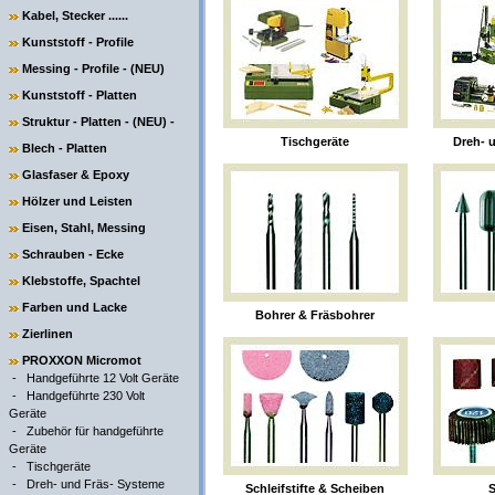
Kabel, Stecker ......
Kunststoff - Profile
Messing - Profile - (NEU)
Kunststoff - Platten
Struktur - Platten - (NEU) -
Tischgeräte
Dreh- 
Blech - Platten
Glasfaser & Epoxy
Hölzer und Leisten
Eisen, Stahl, Messing
Schrauben - Ecke
Klebstoffe, Spachtel
Farben und Lacke
Bohrer & Fräsbohrer
Zierlinen
PROXXON Micromot
-
Handgeführte 12 Volt Geräte
-
Handgeführte 230 Volt
Geräte
-
Zubehör für handgeführte
Geräte
-
Tischgeräte
-
Dreh- und Fräs- Systeme
Schleifstifte & Scheiben
S