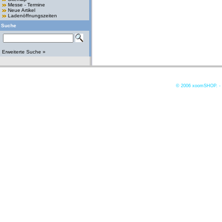
Messe - Termine
Neue Artikel
Ladenöffnungszeiten
Suche
Erweiterte Suche »
© 2006
xoomSHOP. -