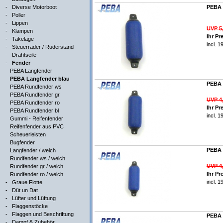
-
Diverse Motorboot
PEBA 
-
Poller
-
Lippen
UVP 5
-
Klampen
Ihr Pr
-
Takelage
incl. 
-
Steuerräder / Ruderstand
-
Drahtseile
-
Fender
PEBA Langfender
PEBA Langfender blau
PEBA 
PEBA Rundfender ws
PEBA Rundfender gr
UVP 4
PEBA Rundfender ro
Ihr Pr
PEBA Rundfender bl
incl. 
Gummi - Reifenfender
Reifenfender aus PVC
Scheuerleisten
Bugfender
PEBA 
Langfender / weich
Rundfender ws / weich
UVP 4
Rundfender gr / weich
Ihr Pr
Rundfender ro / weich
incl. 
-
Graue Flotte
-
Düt un Dat
-
Lüfter und Lüftung
-
Flaggenstöcke
-
Flaggen und Beschriftung
PEBA 
-
Dampf & Zubehör