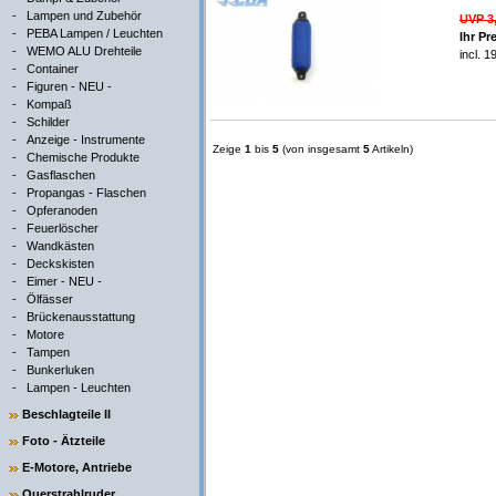
-
Lampen und Zubehör
UVP 3
-
PEBA Lampen / Leuchten
Ihr Pr
-
WEMO ALU Drehteile
incl. 
-
Container
-
Figuren - NEU -
-
Kompaß
-
Schilder
-
Anzeige - Instrumente
Zeige
1
bis
5
(von insgesamt
5
Artikeln)
-
Chemische Produkte
-
Gasflaschen
-
Propangas - Flaschen
-
Opferanoden
-
Feuerlöscher
-
Wandkästen
-
Deckskisten
-
Eimer - NEU -
-
Ölfässer
-
Brückenausstattung
-
Motore
-
Tampen
-
Bunkerluken
-
Lampen - Leuchten
Beschlagteile II
Foto - Ätzteile
E-Motore, Antriebe
Querstrahlruder