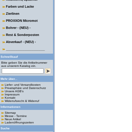
Farben und Lacke
Zierlinen
PROXXON Micromot
Bohrer - (NEU) -
Rest & Sonderposten
Abverkauf - (NEU) -
______________________
Schnellkauf
Bitte geben Sie die Artikelnummer
aus unserem Katalog ein.
Mehr über...
Liefer- und Versandkosten
Privatsphäre und Datenschutz
Unsere AGB's
Impressum
Kontakt
Widerrufsrecht & Widerruf
Informationen
Sitemap
Messe - Termine
Neue Artikel
Ladenöffnungszeiten
Suche