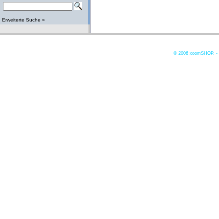
Erweiterte Suche »
© 2006
xoomSHOP. -