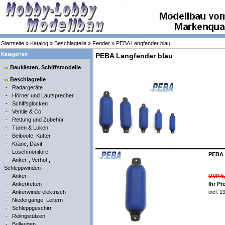
Startseite
»
Katalog
»
Beschlagteile
»
Fender
»
PEBA Langfender blau
Kategorien
PEBA Langfender blau
Baukästen, Schiffsmodelle
Beschlagteile
-
Radargeräte
-
Hörner und Lautsprecher
-
Schiffsglocken
-
Ventile & Co
-
Rettung und Zubehör
-
Türen & Luken
-
Beiboote, Kutter
-
Kräne, Davit
-
Löschmonitore
PEBA L
-
Anker-, Verhol-,
Schleppwinden
-
Anker
UVP 5
-
Ankerketten
Ihr Pr
-
Ankerwinde elektrisch
incl. 
-
Niedergänge, Leitern
-
Schleppgeschirr
-
Relingstützen
-
Bullaugen