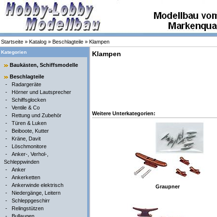
Startseite
»
Katalog
»
Beschlagteile
»
Klampen
Kategorien
Klampen
Baukästen, Schiffsmodelle
Beschlagteile
-
Radargeräte
-
Hörner und Lautsprecher
-
Schiffsglocken
-
Ventile & Co
Weitere Unterkategorien:
-
Rettung und Zubehör
-
Türen & Luken
-
Beiboote, Kutter
-
Kräne, Davit
-
Löschmonitore
-
Anker-, Verhol-,
Schleppwinden
-
Anker
-
Ankerketten
-
Ankerwinde elektrisch
Graupner
-
Niedergänge, Leitern
-
Schleppgeschirr
-
Relingstützen
-
Bullaugen