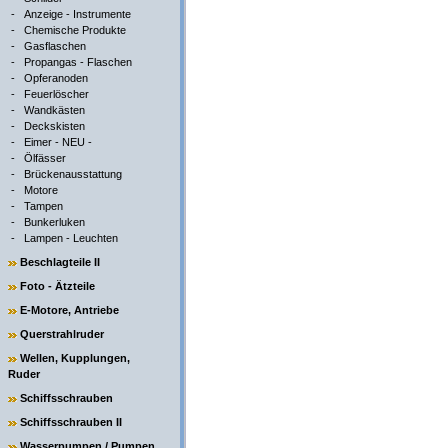
-
Anzeige - Instrumente
-
Chemische Produkte
-
Gasflaschen
-
Propangas - Flaschen
-
Opferanoden
-
Feuerlöscher
-
Wandkästen
-
Deckskisten
-
Eimer - NEU -
-
Ölfässer
-
Brückenausstattung
-
Motore
-
Tampen
-
Bunkerluken
-
Lampen - Leuchten
Beschlagteile II
Foto - Ätzteile
E-Motore, Antriebe
Querstrahlruder
Wellen, Kupplungen,
Ruder
Schiffsschrauben
Schiffsschrauben II
Wasserpumpen / Pumpen