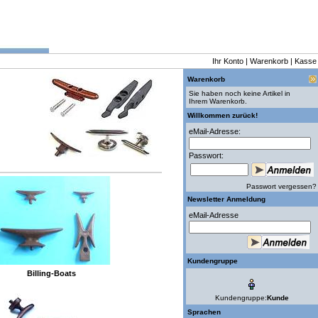
Ihr Konto
|
Warenkorb
|
Kasse
Warenkorb
Sie haben noch keine Artikel in
Ihrem Warenkorb.
Willkommen zurück!
eMail-Adresse:
Passwort:
Passwort vergessen?
Newsletter Anmeldung
eMail-Adresse
Kundengruppe
Billing-Boats
Kundengruppe:
Kunde
Sprachen