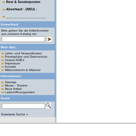
Rest & Sonderposten
Abverkauf - (NEU) -
______________________
Schnellkauf
Bitte geben Sie die Artikelnummer
aus unserem Katalog ein.
Mehr über...
Liefer- und Versandkosten
Privatsphäre und Datenschutz
Unsere AGB's
Impressum
Kontakt
Widerrufsrecht & Widerruf
Informationen
Sitemap
Messe - Termine
Neue Artikel
Ladenöffnungszeiten
Suche
Erweiterte Suche »