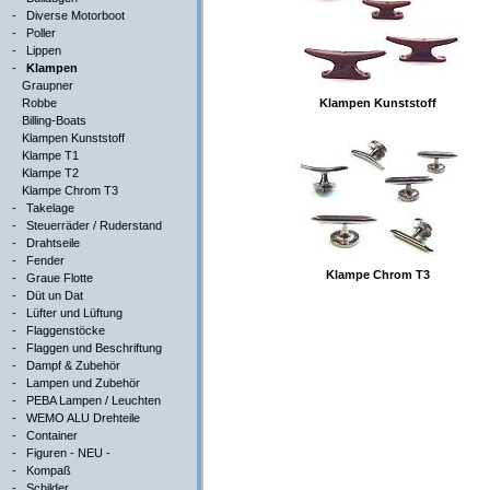
-
Diverse Motorboot
-
Poller
-
Lippen
-
Klampen
Graupner
Robbe
Klampen Kunststoff
Billing-Boats
Klampen Kunststoff
Klampe T1
Klampe T2
Klampe Chrom T3
-
Takelage
-
Steuerräder / Ruderstand
-
Drahtseile
-
Fender
Klampe Chrom T3
-
Graue Flotte
-
Düt un Dat
-
Lüfter und Lüftung
-
Flaggenstöcke
-
Flaggen und Beschriftung
-
Dampf & Zubehör
-
Lampen und Zubehör
-
PEBA Lampen / Leuchten
-
WEMO ALU Drehteile
-
Container
-
Figuren - NEU -
-
Kompaß
-
Schilder