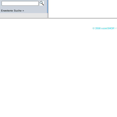
Erweiterte Suche »
© 2006
xoomSHOP. -