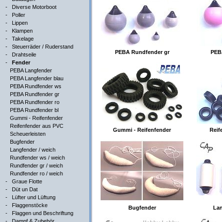
-
Diverse Motorboot
-
Poller
-
Lippen
-
Klampen
-
Takelage
-
Steuerräder / Ruderstand
PEBA Rundfender gr
PEB
-
Drahtseile
-
Fender
PEBA Langfender
PEBA Langfender blau
PEBA Rundfender ws
PEBA Rundfender gr
PEBA Rundfender ro
PEBA Rundfender bl
Gummi - Reifenfender
Reifenfender aus PVC
Gummi - Reifenfender
Reif
Scheuerleisten
Bugfender
Langfender / weich
Rundfender ws / weich
Rundfender gr / weich
Rundfender ro / weich
-
Graue Flotte
-
Düt un Dat
-
Lüfter und Lüftung
-
Flaggenstöcke
Bugfender
Lan
-
Flaggen und Beschriftung
-
Dampf & Zubehör