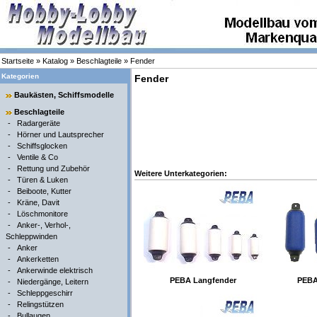
Startseite
»
Katalog
»
Beschlagteile
»
Fender
Kategorien
Fender
Baukästen, Schiffsmodelle
Beschlagteile
-
Radargeräte
-
Hörner und Lautsprecher
-
Schiffsglocken
-
Ventile & Co
-
Rettung und Zubehör
Weitere Unterkategorien:
-
Türen & Luken
-
Beiboote, Kutter
-
Kräne, Davit
-
Löschmonitore
-
Anker-, Verhol-,
Schleppwinden
-
Anker
-
Ankerketten
-
Ankerwinde elektrisch
PEBA Langfender
PEBA
-
Niedergänge, Leitern
-
Schleppgeschirr
-
Relingstützen
-
Bullaugen