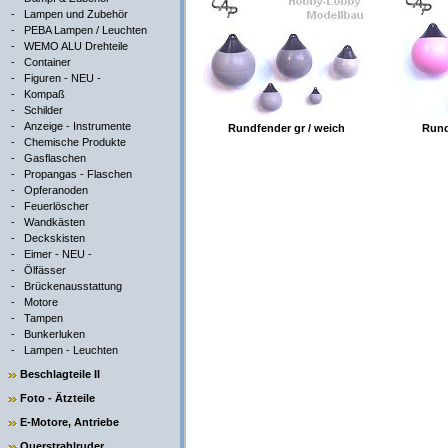
-
Lampen und Zubehör
-
PEBA Lampen / Leuchten
-
WEMO ALU Drehteile
-
Container
-
Figuren - NEU -
-
Kompaß
-
Schilder
-
Anzeige - Instrumente
Rundfender gr / weich
Rund
-
Chemische Produkte
-
Gasflaschen
-
Propangas - Flaschen
-
Opferanoden
-
Feuerlöscher
-
Wandkästen
-
Deckskisten
-
Eimer - NEU -
-
Ölfässer
-
Brückenausstattung
-
Motore
-
Tampen
-
Bunkerluken
-
Lampen - Leuchten
Beschlagteile II
Foto - Ätzteile
E-Motore, Antriebe
Querstrahlruder