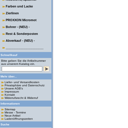
Farben und Lacke
Zierlinen
PROXXON Micromot
Bohrer - (NEU) -
Rest & Sonderposten
Abverkauf - (NEU) -
______________________
Schnellkauf
Bitte geben Sie die Artikelnummer
aus unserem Katalog ein.
Mehr über...
Liefer- und Versandkosten
Privatsphäre und Datenschutz
Unsere AGB's
Impressum
Kontakt
Widerrufsrecht & Widerruf
Informationen
Sitemap
Messe - Termine
Neue Artikel
Ladenöffnungszeiten
Suche