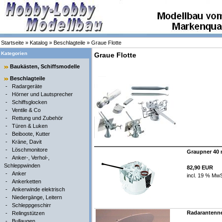
Startseite
»
Katalog
»
Beschlagteile
»
Graue Flotte
Kategorien
Graue Flotte
Baukästen, Schiffsmodelle
Beschlagteile
-
Radargeräte
-
Hörner und Lautsprecher
-
Schiffsglocken
-
Ventile & Co
-
Rettung und Zubehör
-
Türen & Luken
-
Beiboote, Kutter
-
Kräne, Davit
-
Löschmonitore
Graupner 40 
-
Anker-, Verhol-,
Schleppwinden
82,90 EUR
-
Anker
incl. 19 % MwS
-
Ankerketten
-
Ankerwinde elektrisch
-
Niedergänge, Leitern
-
Schleppgeschirr
Radarantenne
-
Relingstützen
-
Bullaugen