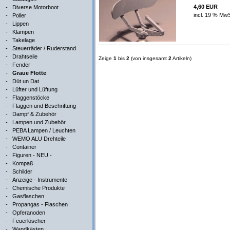
4,60 EUR
-
Diverse Motorboot
incl. 19 % MwS
-
Poller
-
Lippen
-
Klampen
-
Takelage
-
Steuerräder / Ruderstand
-
Drahtseile
Zeige
1
bis
2
(von insgesamt
2
Artikeln)
-
Fender
-
Graue Flotte
-
Düt un Dat
-
Lüfter und Lüftung
-
Flaggenstöcke
-
Flaggen und Beschriftung
-
Dampf & Zubehör
-
Lampen und Zubehör
-
PEBA Lampen / Leuchten
-
WEMO ALU Drehteile
-
Container
-
Figuren - NEU -
-
Kompaß
-
Schilder
-
Anzeige - Instrumente
-
Chemische Produkte
-
Gasflaschen
-
Propangas - Flaschen
-
Opferanoden
-
Feuerlöscher
-
Wandkästen