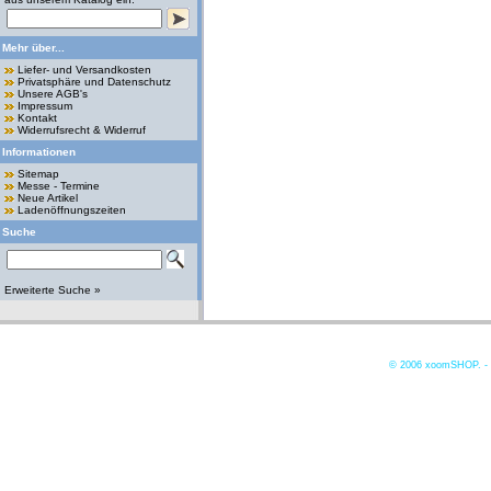
Mehr über...
Liefer- und Versandkosten
Privatsphäre und Datenschutz
Unsere AGB's
Impressum
Kontakt
Widerrufsrecht & Widerruf
Informationen
Sitemap
Messe - Termine
Neue Artikel
Ladenöffnungszeiten
Suche
Erweiterte Suche »
© 2006
xoomSHOP. -