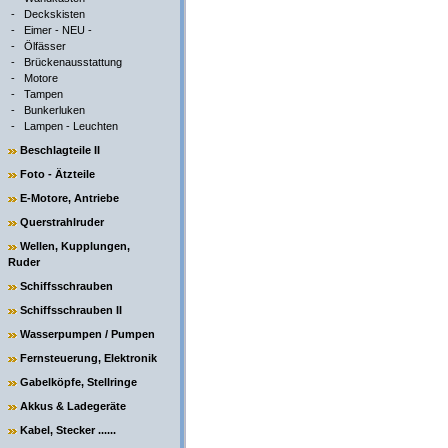
-
Deckskisten
-
Eimer - NEU -
-
Ölfässer
-
Brückenausstattung
-
Motore
-
Tampen
-
Bunkerluken
-
Lampen - Leuchten
Beschlagteile II
Foto - Ätzteile
E-Motore, Antriebe
Querstrahlruder
Wellen, Kupplungen,
Ruder
Schiffsschrauben
Schiffsschrauben II
Wasserpumpen / Pumpen
Fernsteuerung, Elektronik
Gabelköpfe, Stellringe
Akkus & Ladegeräte
Kabel, Stecker ......