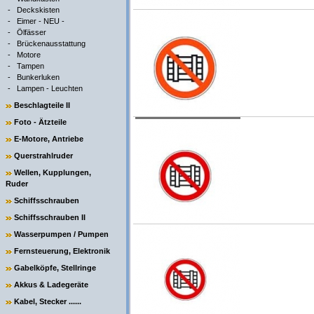
-
Deckskisten
-
Eimer - NEU -
-
Ölfässer
-
Brückenausstattung
-
Motore
-
Tampen
-
Bunkerluken
-
Lampen - Leuchten
Beschlagteile II
Foto - Ätzteile
E-Motore, Antriebe
Querstrahlruder
Wellen, Kupplungen,
Ruder
Schiffsschrauben
Schiffsschrauben II
Wasserpumpen / Pumpen
Fernsteuerung, Elektronik
Gabelköpfe, Stellringe
Akkus & Ladegeräte
Kabel, Stecker ......