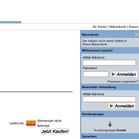
Ihr Konto
|
Warenkorb
|
Kasse
Warenkorb
Sie haben noch keine Artikel in
Ihrem Warenkorb.
Willkommen zurück!
eMail-Adresse:
Passwort:
Passwort vergessen?
Newsletter Anmeldung
eMail-Adresse
Kundengruppe
Momentan nicht
Lieferzeit:
lieferbar
Kundengruppe:
Kunde
Sprachen