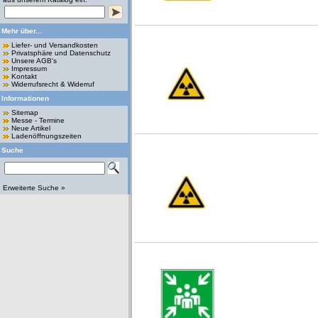
Mehr über...
Liefer- und Versandkosten
Privatsphäre und Datenschutz
Unsere AGB's
Impressum
Kontakt
Widerrufsrecht & Widerruf
Informationen
Sitemap
Messe - Termine
Neue Artikel
Ladenöffnungszeiten
Suche
Erweiterte Suche »