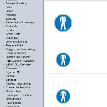
-
Diverse Motorboot
-
Poller
-
Lippen
-
Klampen
-
Takelage
-
Steuerräder / Ruderstand
-
Drahtseile
-
Fender
-
Graue Flotte
-
Düt un Dat
-
Lüfter und Lüftung
-
Flaggenstöcke
-
Flaggen und Beschriftung
-
Dampf & Zubehör
-
Lampen und Zubehör
-
PEBA Lampen / Leuchten
-
WEMO ALU Drehteile
-
Container
-
Figuren - NEU -
-
Kompaß
-
Schilder
-
Anzeige - Instrumente
-
Chemische Produkte
-
Gasflaschen
-
Propangas - Flaschen
-
Opferanoden
-
Feuerlöscher
-
Wandkästen