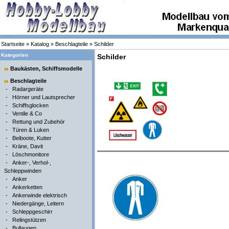
Startseite
»
Katalog
»
Beschlagteile
»
Schilder
Kategorien
Schilder
Baukästen, Schiffsmodelle
Beschlagteile
-
Radargeräte
-
Hörner und Lautsprecher
-
Schiffsglocken
-
Ventile & Co
-
Rettung und Zubehör
-
Türen & Luken
-
Beiboote, Kutter
-
Kräne, Davit
-
Löschmonitore
-
Anker-, Verhol-,
Schleppwinden
-
Anker
-
Ankerketten
-
Ankerwinde elektrisch
-
Niedergänge, Leitern
-
Schleppgeschirr
-
Relingstützen
-
Bullaugen