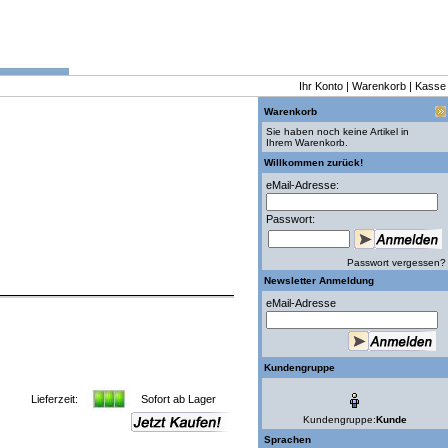
Ihr Konto
|
Warenkorb
|
Kasse
Warenkorb
Sie haben noch keine Artikel in
Ihrem Warenkorb.
Willkommen zurück!
eMail-Adresse:
Passwort:
Passwort vergessen?
Newsletter Anmeldung
eMail-Adresse
Kundengruppe
Lieferzeit:
Sofort ab Lager
Kundengruppe:
Kunde
Sprachen