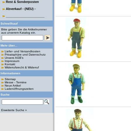
Rest & Sonderposten
Abverkauf - (NEU) -
______________________
Schnellkauf
Bitte geben Sie die Artikelnummer
aus unserem Katalog ein.
Mehr über...
Liefer- und Versandkosten
Privatsphäre und Datenschutz
Unsere AGB's
Impressum
Kontakt
Widerrufsrecht & Widerruf
Informationen
Sitemap
Messe - Termine
Neue Artikel
Ladenöffnungszeiten
Suche
Erweiterte Suche »