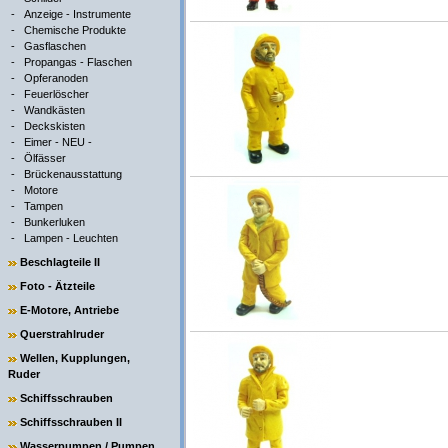
-
Anzeige - Instrumente
-
Chemische Produkte
-
Gasflaschen
-
Propangas - Flaschen
-
Opferanoden
-
Feuerlöscher
-
Wandkästen
-
Deckskisten
-
Eimer - NEU -
-
Ölfässer
-
Brückenausstattung
-
Motore
-
Tampen
-
Bunkerluken
-
Lampen - Leuchten
Beschlagteile II
Foto - Ätzteile
E-Motore, Antriebe
Querstrahlruder
Wellen, Kupplungen,
Ruder
Schiffsschrauben
Schiffsschrauben II
Wasserpumpen / Pumpen