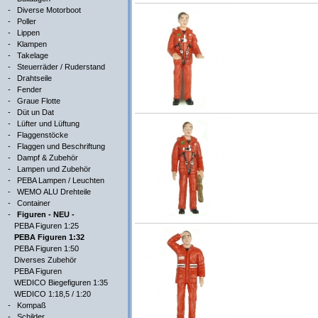
-
Diverse Motorboot
-
Poller
-
Lippen
-
Klampen
-
Takelage
-
Steuerräder / Ruderstand
-
Drahtseile
-
Fender
-
Graue Flotte
-
Düt un Dat
-
Lüfter und Lüftung
-
Flaggenstöcke
-
Flaggen und Beschriftung
-
Dampf & Zubehör
-
Lampen und Zubehör
-
PEBA Lampen / Leuchten
-
WEMO ALU Drehteile
-
Container
-
Figuren - NEU -
PEBA Figuren 1:25
PEBA Figuren 1:32
PEBA Figuren 1:50
Diverses Zubehör
PEBA Figuren
WEDICO Biegefiguren 1:35
WEDICO 1:18,5 / 1:20
-
Kompaß
-
Schilder