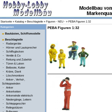
Startseite
»
Katalog
»
Beschlagteile
»
Figuren - NEU -
»
PEBA Figuren 1:32
Kategorien
PEBA Figuren 1:32
Baukästen, Schiffsmodelle
Beschlagteile
-
Radargeräte
-
Hörner und Lautsprecher
-
Schiffsglocken
-
Ventile & Co
-
Rettung und Zubehör
-
Türen & Luken
-
Beiboote, Kutter
-
Kräne, Davit
-
Löschmonitore
-
Anker-, Verhol-,
Schleppwinden
-
Anker
-
Ankerketten
-
Ankerwinde elektrisch
-
Niedergänge, Leitern
-
Schleppgeschirr
-
Relingstützen
-
Bullaugen