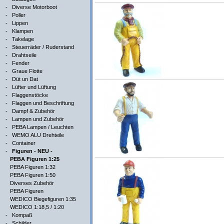
-
Diverse Motorboot
-
Poller
-
Lippen
-
Klampen
-
Takelage
-
Steuerräder / Ruderstand
-
Drahtseile
-
Fender
-
Graue Flotte
-
Düt un Dat
-
Lüfter und Lüftung
-
Flaggenstöcke
-
Flaggen und Beschriftung
-
Dampf & Zubehör
-
Lampen und Zubehör
-
PEBA Lampen / Leuchten
-
WEMO ALU Drehteile
-
Container
-
Figuren - NEU -
PEBA Figuren 1:25
PEBA Figuren 1:32
PEBA Figuren 1:50
Diverses Zubehör
PEBA Figuren
WEDICO Biegefiguren 1:35
WEDICO 1:18,5 / 1:20
-
Kompaß
-
Schilder