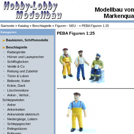
Startseite
»
Katalog
»
Beschlagteile
»
Figuren - NEU -
»
PEBA Figuren 1:25
Kategorien
PEBA Figuren 1:25
Baukästen, Schiffsmodelle
Beschlagteile
-
Radargeräte
-
Hörner und Lautsprecher
-
Schiffsglocken
-
Ventile & Co
-
Rettung und Zubehör
-
Türen & Luken
-
Beiboote, Kutter
-
Kräne, Davit
-
Löschmonitore
-
Anker-, Verhol-,
Schleppwinden
-
Anker
-
Ankerketten
-
Ankerwinde elektrisch
-
Niedergänge, Leitern
-
Schleppgeschirr
-
Relingstützen
-
Bullaugen