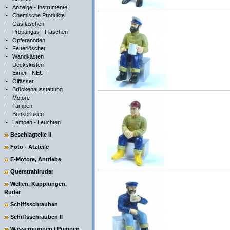
-
Anzeige - Instrumente
-
Chemische Produkte
-
Gasflaschen
-
Propangas - Flaschen
-
Opferanoden
-
Feuerlöscher
-
Wandkästen
-
Deckskisten
-
Eimer - NEU -
-
Ölfässer
-
Brückenausstattung
-
Motore
-
Tampen
-
Bunkerluken
-
Lampen - Leuchten
Beschlagteile II
Foto - Ätzteile
E-Motore, Antriebe
Querstrahlruder
Wellen, Kupplungen,
Ruder
Schiffsschrauben
Schiffsschrauben II
Wasserpumpen / Pumpen