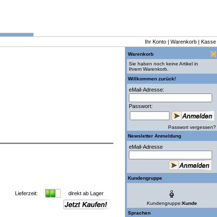
Ihr Konto
|
Warenkorb
|
Kasse
Warenkorb
Sie haben noch keine Artikel in
Ihrem Warenkorb.
Willkommen zurück!
eMail-Adresse:
Passwort:
Passwort vergessen?
Newsletter Anmeldung
eMail-Adresse
Kundengruppe
Lieferzeit:
direkt ab Lager
Kundengruppe:
Kunde
Sprachen