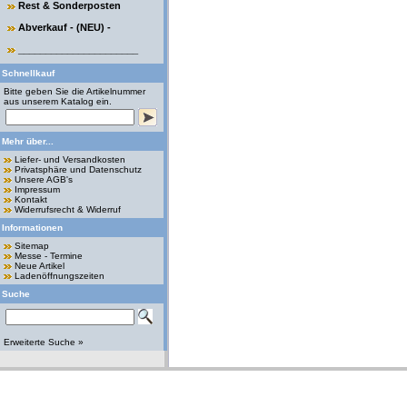
Rest & Sonderposten
Abverkauf - (NEU) -
______________________
Schnellkauf
Bitte geben Sie die Artikelnummer
aus unserem Katalog ein.
Mehr über...
Liefer- und Versandkosten
Privatsphäre und Datenschutz
Unsere AGB's
Impressum
Kontakt
Widerrufsrecht & Widerruf
Informationen
Sitemap
Messe - Termine
Neue Artikel
Ladenöffnungszeiten
Suche
Erweiterte Suche »