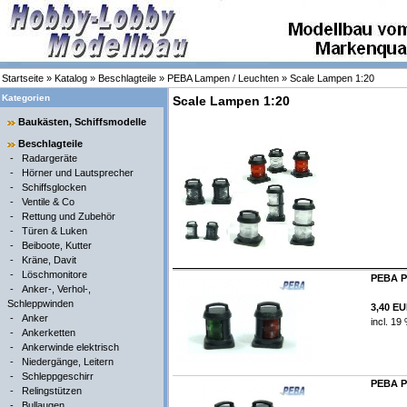
Startseite
»
Katalog
»
Beschlagteile
»
PEBA Lampen / Leuchten
»
Scale Lampen 1:20
Kategorien
Scale Lampen 1:20
Baukästen, Schiffsmodelle
Beschlagteile
-
Radargeräte
-
Hörner und Lautsprecher
-
Schiffsglocken
-
Ventile & Co
-
Rettung und Zubehör
-
Türen & Luken
-
Beiboote, Kutter
-
Kräne, Davit
-
Löschmonitore
PEBA Po
-
Anker-, Verhol-,
Schleppwinden
3,40 E
-
Anker
incl. 19
-
Ankerketten
-
Ankerwinde elektrisch
-
Niedergänge, Leitern
-
Schleppgeschirr
PEBA Po
-
Relingstützen
-
Bullaugen