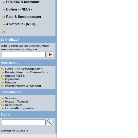
PROXXON Micromot
Bohrer - (NEU) -
Rest & Sonderposten
Abverkauf - (NEU) -
______________________
Schnellkauf
Bitte geben Sie die Artikelnummer
aus unserem Katalog ein.
Mehr über...
Liefer- und Versandkosten
Privatsphäre und Datenschutz
Unsere AGB's
Impressum
Kontakt
Widerrufsrecht & Widerruf
Informationen
Sitemap
Messe - Termine
Neue Artikel
Ladenöffnungszeiten
Suche
Erweiterte Suche »