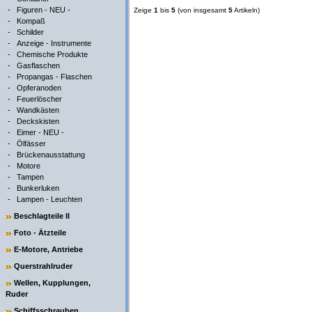
-
Figuren - NEU -
Zeige
1
bis
5
(von insgesamt
5
Artikeln)
-
Kompaß
-
Schilder
-
Anzeige - Instrumente
-
Chemische Produkte
-
Gasflaschen
-
Propangas - Flaschen
-
Opferanoden
-
Feuerlöscher
-
Wandkästen
-
Deckskisten
-
Eimer - NEU -
-
Ölfässer
-
Brückenausstattung
-
Motore
-
Tampen
-
Bunkerluken
-
Lampen - Leuchten
Beschlagteile II
Foto - Ätzteile
E-Motore, Antriebe
Querstrahlruder
Wellen, Kupplungen,
Ruder
Schiffsschrauben