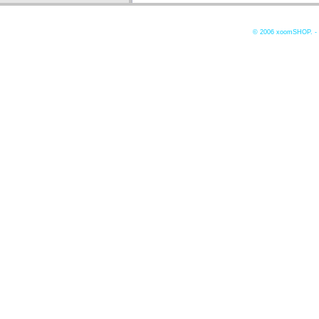
© 2006
xoomSHOP. -