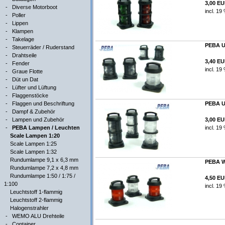
3,00 E
-
Diverse Motorboot
incl. 19
-
Poller
-
Lippen
-
Klampen
-
Takelage
PEBA Un
-
Steuerräder / Ruderstand
-
Drahtseile
3,40 E
-
Fender
incl. 19
-
Graue Flotte
-
Düt un Dat
-
Lüfter und Lüftung
-
Flaggenstöcke
-
Flaggen und Beschriftung
PEBA Un
-
Dampf & Zubehör
-
Lampen und Zubehör
3,00 E
-
PEBA Lampen / Leuchten
incl. 19
Scale Lampen 1:20
Scale Lampen 1:25
Scale Lampen 1:32
Rundumlampe 9,1 x 6,3 mm
PEBA We
Rundumlampe 7,2 x 4,8 mm
Rundumlampe 1:50 / 1:75 /
4,50 E
1:100
incl. 19
Leuchtstoff 1-flammig
Leuchtstoff 2-flammig
Halogenstrahler
-
WEMO ALU Drehteile
-
Container