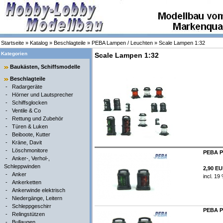
Startseite
»
Katalog
»
Beschlagteile
»
PEBA Lampen / Leuchten
»
Scale Lampen 1:32
Kategorien
Scale Lampen 1:32
Baukästen, Schiffsmodelle
Beschlagteile
-
Radargeräte
-
Hörner und Lautsprecher
-
Schiffsglocken
-
Ventile & Co
-
Rettung und Zubehör
-
Türen & Luken
-
Beiboote, Kutter
-
Kräne, Davit
-
Löschmonitore
PEBA Po
-
Anker-, Verhol-,
Schleppwinden
2,90 E
-
Anker
incl. 19
-
Ankerketten
-
Ankerwinde elektrisch
-
Niedergänge, Leitern
-
Schleppgeschirr
PEBA Po
-
Relingstützen
-
Bullaugen