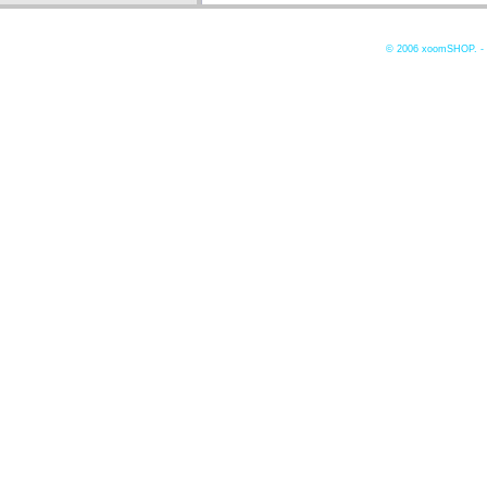
© 2006
xoomSHOP. -