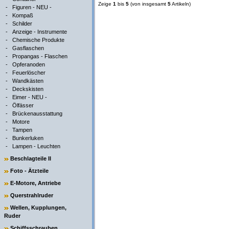
Zeige
1
bis
5
(von insgesamt
5
Artikeln)
-
Figuren - NEU -
-
Kompaß
-
Schilder
-
Anzeige - Instrumente
-
Chemische Produkte
-
Gasflaschen
-
Propangas - Flaschen
-
Opferanoden
-
Feuerlöscher
-
Wandkästen
-
Deckskisten
-
Eimer - NEU -
-
Ölfässer
-
Brückenausstattung
-
Motore
-
Tampen
-
Bunkerluken
-
Lampen - Leuchten
Beschlagteile II
Foto - Ätzteile
E-Motore, Antriebe
Querstrahlruder
Wellen, Kupplungen,
Ruder
Schiffsschrauben