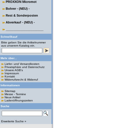
PROXXON Micromot
Bohrer - (NEU) -
Rest & Sonderposten
Abverkauf - (NEU) -
______________________
Schnellkauf
Bitte geben Sie die Artikelnummer
aus unserem Katalog ein.
Mehr über...
Liefer- und Versandkosten
Privatsphäre und Datenschutz
Unsere AGB's
Impressum
Kontakt
Widerrufsrecht & Widerruf
Informationen
Sitemap
Messe - Termine
Neue Artikel
Ladenöffnungszeiten
Suche
Erweiterte Suche »