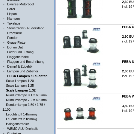
2,60 E
-
Diverse Motorboot
incl. 19
-
Poller
-
Lippen
-
Klampen
-
Takelage
PEBA Un
-
Steuerräder / Ruderstand
-
Drahtseile
2,90 E
-
Fender
incl. 19
-
Graue Flotte
-
Düt un Dat
-
Lüfter und Lüftung
-
Flaggenstöcke
-
Flaggen und Beschriftung
PEBA Un
-
Dampf & Zubehör
-
Lampen und Zubehör
2,60 E
-
PEBA Lampen / Leuchten
incl. 19
Scale Lampen 1:20
Scale Lampen 1:25
Scale Lampen 1:32
Rundumlampe 9,1 x 6,3 mm
PEBA We
Rundumlampe 7,2 x 4,8 mm
Rundumlampe 1:50 / 1:75 /
3,80 E
1:100
incl. 19
Leuchtstoff 1-flammig
Leuchtstoff 2-flammig
Halogenstrahler
-
WEMO ALU Drehteile
-
Container